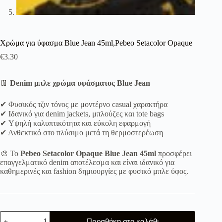
Χρώμα για ύφασμα Blue Jean 45ml,Pebeo Setacolor Opaque
€
3.30
👖
Denim μπλε χρώμα υφάσματος Blue Jean
✔ Φυσικός τζιν τόνος με μοντέρνο casual χαρακτήρα
✔ Ιδανικό για denim jackets, μπλούζες και tote bags
✔ Υψηλή καλυπτικότητα και εύκολη εφαρμογή
✔ Ανθεκτικό στο πλύσιμο μετά τη θερμοστερέωση
🎨 Το
Pebeo Setacolor Opaque Blue Jean 45ml
προσφέρει
επαγγελματικό denim αποτέλεσμα και είναι ιδανικό για
καθημερινές και fashion δημιουργίες με φυσικό μπλε ύφος.
Χρώμα
Προσθήκη στο καλάθι