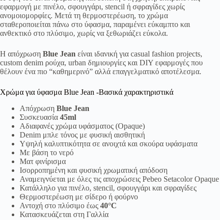
εφαρμογή με πινέλο, σφουγγάρι, stencil ή σφραγίδες χωρίς
ανομοιομορφίες. Μετά τη θερμοστερέωση, το χρώμα
σταθεροποιείται πάνω στο ύφασμα, παραμένει εύκαμπτο και
ανθεκτικό στο πλύσιμο, χωρίς να ξεθωριάζει εύκολα.
Η απόχρωση
Blue Jean
είναι ιδανική για casual fashion projects,
custom denim ρούχα, urban δημιουργίες και DIY εφαρμογές που
θέλουν ένα πιο “καθημερινό” αλλά επαγγελματικό αποτέλεσμα.
Χρώμα για ύφασμα Blue Jean -Βασικά χαρακτηριστικά
Απόχρωση
Blue Jean
Συσκευασία
45ml
Αδιαφανές χρώμα υφάσματος (Opaque)
Denim μπλε τόνος με φυσική αισθητική
Υψηλή καλυπτικότητα σε ανοιχτά και σκούρα υφάσματα
Με βάση το νερό
Ματ φινίρισμα
Ισορροπημένη και φυσική χρωματική απόδοση
Αναμειγνύεται με όλες τις αποχρώσεις Pebeo Setacolor Opaque
Κατάλληλο για πινέλο, stencil, σφουγγάρι και σφραγίδες
Θερμοστερέωση με σίδερο ή φούρνο
Αντοχή στο πλύσιμο έως
40°C
Κατασκευάζεται στη Γαλλία