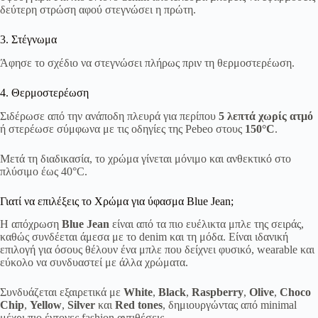
δεύτερη στρώση αφού στεγνώσει η πρώτη.
3. Στέγνωμα
Άφησε το σχέδιο να στεγνώσει πλήρως πριν τη θερμοστερέωση.
4. Θερμοστερέωση
Σιδέρωσε από την ανάποδη πλευρά για περίπου
5 λεπτά χωρίς ατμό
ή στερέωσε σύμφωνα με τις οδηγίες της Pebeo στους
150°C
.
Μετά τη διαδικασία, το χρώμα γίνεται μόνιμο και ανθεκτικό στο
πλύσιμο έως 40°C.
Γιατί να επιλέξεις το Χρώμα για ύφασμα Blue Jean;
Η απόχρωση
Blue Jean
είναι από τα πιο ευέλικτα μπλε της σειράς,
καθώς συνδέεται άμεσα με το denim και τη μόδα. Είναι ιδανική
επιλογή για όσους θέλουν ένα μπλε που δείχνει φυσικό, wearable και
εύκολο να συνδυαστεί με άλλα χρώματα.
Συνδυάζεται εξαιρετικά με
White
,
Black
,
Raspberry
,
Olive
,
Choco
Chip
,
Yellow
,
Silver
και
Red tones
, δημιουργώντας από minimal
μέχρι πιο έντονες fashion αντιθέσεις.