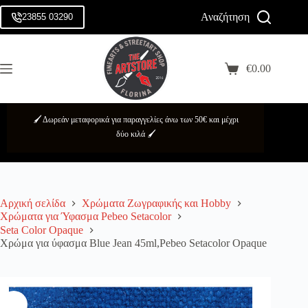
Μετάβαση
Αναζήτηση
στο
23855 03290
Login
περιεχόμενο
Sign Up
Αρχική
No
Κατηγορίες
€
0.00
Username or Email Address
results
Καλάθι
Αγορών
Brands
Κωδικός πρόσβασης
Προσφορές
🖌️ Δωρεάν μεταφορικά για παραγγελίες άνω των 50€ και μέχρι
Σχετικά
Forgot Password?
Remember Me
δύο κιλά 🖌️
με
εμάς
Log In
Επικοινωνία
Αρχική σελίδα
Χρώματα Ζωγραφικής και Hobby
Username
Χρώματα για Ύφασμα Pebeo Setacolor
Seta Color Opaque
Email
Χρώμα για ύφασμα Blue Jean 45ml,Pebeo Setacolor Opaque
Κωδικός πρόσβασης
Τα προσωπικά σας δεδομένα χρησιμοποιούνται για την ορθή