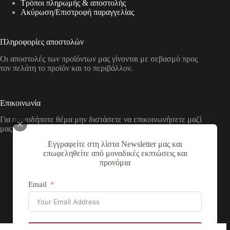
Τρόποι πληρωμής & αποστολής
Aκύρωση/Επιστροφή παραγγελίας
Πληροφορίες αποστολών
Οι αποστολές των προϊόντων μας γίνονται με σεβασμό προς
τον πελάτη το προϊόν και το περιβάλλον.
Επικοινωνία
Για οποιοδήποτε θέμα μην διστάσετε να επικοινωνήσετε μαζί
μας με τους παρακάτω τρόπους
Εγγραφείτε στη λίστα Newsletter μας και
Διεύθυνση:
επωφεληθείτε από μοναδικές εκπτώσεις και
Νικολάου Χάσου 19, ΤΚ 53100, Φλώρινα,
προνόμια
Ελλάδα
Τηλέφωνο:
Email
+30 2385 503290
Email:
theartstore.gr.social@gmail.com
Copyright © 2026 The Art Store - a project by atsompanis