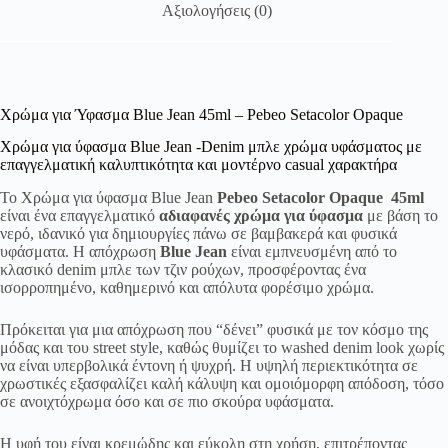
Αξιολογήσεις (0)
Χρώμα για Ύφασμα Blue Jean 45ml – Pebeo Setacolor Opaque
Χρώμα για ύφασμα Blue Jean -Denim μπλε χρώμα υφάσματος με
επαγγελματική καλυπτικότητα και μοντέρνο casual χαρακτήρα
Το Χρώμα για ύφασμα Blue Jean
Pebeo Setacolor Opaque 45ml
είναι ένα επαγγελματικό
αδιαφανές χρώμα για ύφασμα
με βάση το
νερό, ιδανικό για δημιουργίες πάνω σε βαμβακερά και φυσικά
υφάσματα. Η απόχρωση
Blue Jean
είναι εμπνευσμένη από το
κλασικό denim μπλε των τζιν ρούχων, προσφέροντας ένα
ισορροπημένο, καθημερινό και απόλυτα φορέσιμο χρώμα.
Πρόκειται για μια απόχρωση που “δένει” φυσικά με τον κόσμο της
μόδας και του street style, καθώς θυμίζει το washed denim look χωρίς
να είναι υπερβολικά έντονη ή ψυχρή. Η υψηλή περιεκτικότητα σε
χρωστικές εξασφαλίζει καλή κάλυψη και ομοιόμορφη απόδοση, τόσο
σε ανοιχτόχρωμα όσο και σε πιο σκούρα υφάσματα.
Η υφή του είναι κρεμώδης και εύκολη στη χρήση, επιτρέποντας