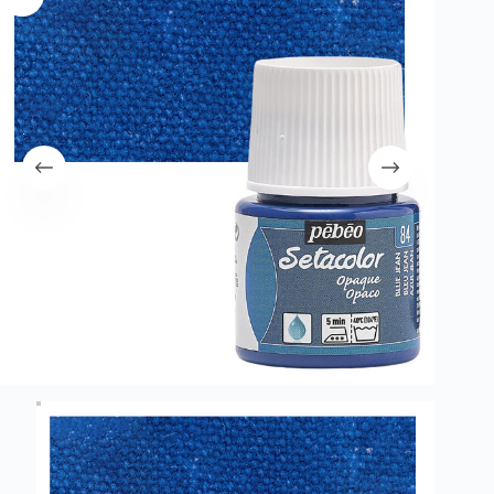
λειτουργία του site. Διαβάστε περισσότερα στο
πολιτική απορρήτου
.
Register
Username or Email Address
Get New Password
← Back to login