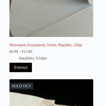
Μουσαμάς Ζωγραφικής Talens, Βαμβάκι, 220gr
€
6.90
–
€
13.80
Καμβάδες Τελάρα
Αυτό
Επιλογή
το
προϊόν
έχει
πολλαπλές
παραλλαγές.
SOLD OUT
Οι
επιλογές
μπορούν
να