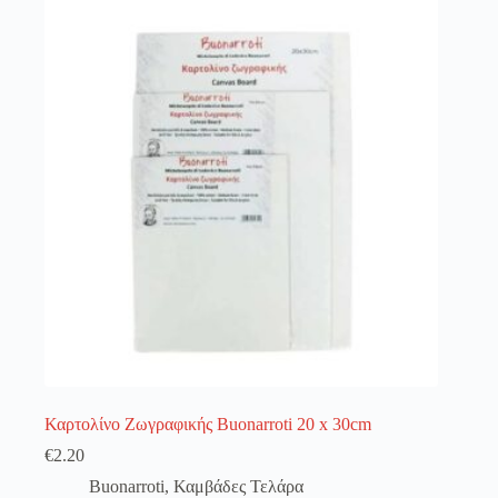
λειτουργία του site. Διαβάστε περισσότερα στο
πολιτική απορρήτου
.
Register
Username or Email Address
Get New Password
← Back to login
Καρτολίνο Ζωγραφικής Buonarroti 20 x 30cm
€
2.20
Buonarroti
,
Καμβάδες Τελάρα