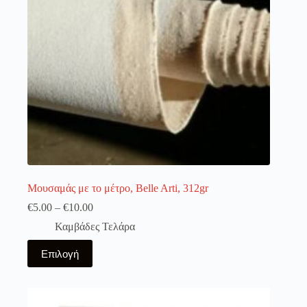
επιλεγούν
στη
σελίδα
του
προϊόντος
Μουσαμάς με το μέτρο, Belle Arti, 312gr
€
5.00
–
€
10.00
Καμβάδες Τελάρα
Αυτό
Επιλογή
το
προϊόν
έχει
πολλαπλές
παραλλαγές.