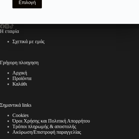
Επιλογή
το
προϊόν
έχει
πολλαπλές
παραλλαγές.
Η εταιρία
Οι
επιλογές
Σχετικά με εμάς
μπορούν
να
επιλεγούν
στη
Γρήγορη πλοηγηση
σελίδα
του
Αρχική
προϊόντος
Προϊόντα
Καλάθι
Σημαντικά links
Cookies
Όροι Χρήσης και Πολιτική Απορρήτου
Τρόποι πληρωμής & αποστολής
Aκύρωση/Επιστροφή παραγγελίας