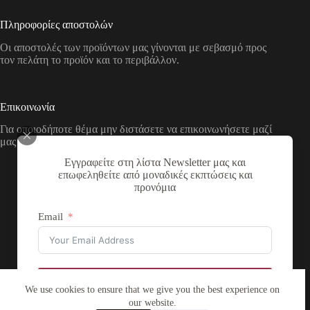
Πληροφορίες αποστολών
Οι αποστολές των προϊόντων μας γίνονται με σεβασμό προς
τον πελάτη το προϊόν και το περιβάλλον.
Επικοινωνία
Για οποιοδήποτε θέμα μην διστάσετε να επικοινωνήσετε μαζί
μας με τους παρακάτω τρόπους
Εγγραφείτε στη λίστα Newsletter μας και
Διεύθυνση:
επωφεληθείτε από μοναδικές εκπτώσεις και
Νικολάου Χάσου 19, ΤΚ 53100, Φλώρινα,
προνόμια
Ελλάδα
Τηλέφωνο:
Email
+30 2385 503290
Email:
theartstore.gr.social@gmail.com
Copyright © 2026 The Art Store - a project by atsompanis
Εγγραφή
We use cookies to ensure that we give you the best experience on
our website.