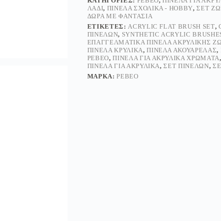
ΚΑΤΗΓΟΡΊΕΣ:
PEBEO
,
ΠΙΝΈΛΑ ΓΙΑ ΑΚΡ
ΛΆΔΙ
,
ΠΙΝΈΛΑ ΣΧΟΛΙΚΆ - HOBBY
,
ΣΕΤ Ζ
ΔΏΡΑ ΜΕ ΦΑΝΤΑΣΊΑ
ΕΤΙΚΈΤΕΣ:
ACRYLIC FLAT BRUSH SET
,
ΠΙΝΕΛΩΝ
,
SYNTHETIC ACRYLIC BRUSHE
ΕΠΑΓΓΕΛΜΑΤΙΚΆ ΠΙΝΈΛΑ ΑΚΡΥΛΙΚΉΣ Ζ
ΠΙΝΈΛΑ ΚΡΥΛΙΚΆ
,
ΠΙΝΈΛΑ ΑΚΟΥΑΡΈΛΑΣ
,
PEBEO
,
ΠΙΝΈΛΑ ΓΙΑ ΑΚΡΥΛΙΚΆ ΧΡΏΜΑΤΑ
ΠΙΝΈΛΑ ΓΙΑ ΑΚΡΥΛΙΚΆ
,
ΣΕΤ ΠΙΝΈΛΩΝ
,
ΣΕ
ΜΆΡΚΑ:
PEBEO