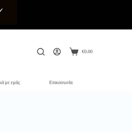
️
€
0.00
Καλάθι
Αγορών
κά με εμάς
Επικοινωνία