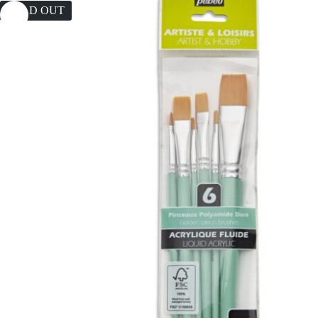
SOLD OUT
Register
Username or Email Address
Get New Password
← Back to login