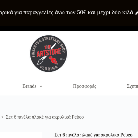
ρικά για παραγγελίες άνω των 50€ και μέχρι δύο κιλά 
Brands
Προσφορές
Σχετι
Σετ 6 πινέλα πλακέ για ακρυλικά Pebeo
Σετ 6 πινέλα πλακέ για ακρυλικά Pebeo
α του site. Διαβάστε περισσότερα στο
πολιτική απορρήτου
.