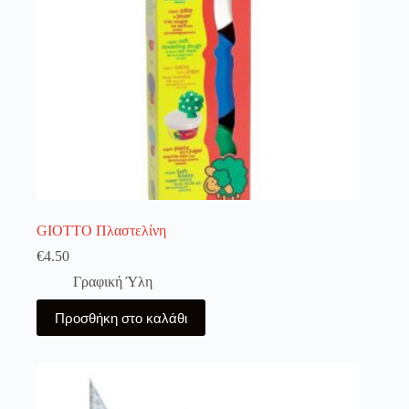
στη
σελίδα
του
προϊόντος
GIOTTO Πλαστελίνη
€
4.50
Γραφική Ύλη
Προσθήκη στο καλάθι