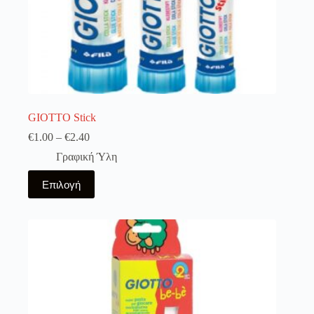
GIOTTO Stick
€
1.00
–
€
2.40
Γραφική Ύλη
Αυτό
Επιλογή
το
προϊόν
έχει
πολλαπλές
παραλλαγές.
Οι
επιλογές
μπορούν
να
επιλεγούν