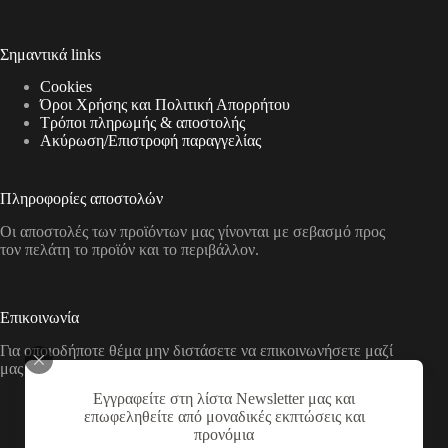
Σημαντικά links
Cookies
Όροι Χρήσης και Πολιτική Απορρήτου
Τρόποι πληρωμής & αποστολής
Aκύρωση/Επιστροφή παραγγελίας
Πληροφορίες αποστολών
Οι αποστολές των προϊόντων μας γίνονται με σεβασμό προς
τον πελάτη το προϊόν και το περιβάλλον.
Επικοινωνία
Για οποιοδήποτε θέμα μην διστάσετε να επικοινωνήσετε μαζί
μας με τους παρακάτω τρόπους
Εγγραφείτε στη λίστα Newsletter μας και
Διεύθυνση:
επωφεληθείτε από μοναδικές εκπτώσεις και
Νικολάου Χάσου 19, ΤΚ 53100, Φλώρινα,
προνόμια
Ελλάδα