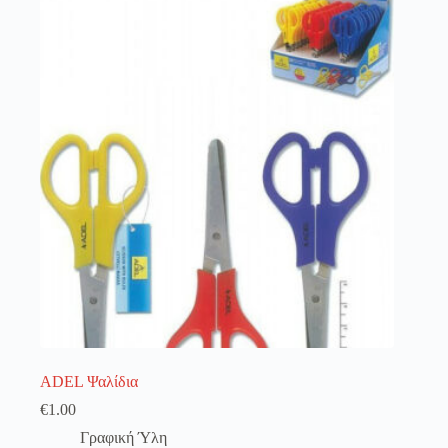
λειτουργία του site. Διαβάστε περισσότερα στο
πολιτική απορρήτου
.
Register
Username or Email Address
Get New Password
← Back to login
ADEL Ψαλίδια
€
1.00
Γραφική Ύλη