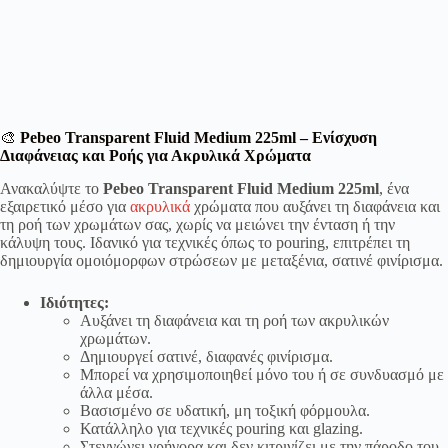
🎨
Pebeo Transparent Fluid Medium 225ml – Ενίσχυση
Διαφάνειας και Ροής για Ακρυλικά Χρώματα
Ανακαλύψτε το
Pebeo Transparent Fluid Medium 225ml
, ένα
εξαιρετικό μέσο για
ακρυλικά
χρώματα που αυξάνει τη διαφάνεια και
τη ροή των χρωμάτων σας, χωρίς να μειώνει την ένταση ή την
κάλυψη τους. Ιδανικό για τεχνικές όπως το pouring, επιτρέπει τη
δημιουργία ομοιόμορφων στρώσεων με μεταξένια, σατινέ φινίρισμα.
Ιδιότητες:
Αυξάνει τη διαφάνεια και τη ροή των ακρυλικών
χρωμάτων.
Δημιουργεί σατινέ, διαφανές φινίρισμα.
Μπορεί να χρησιμοποιηθεί μόνο του ή σε συνδυασμό με
άλλα μέσα.
Βασισμένο σε υδατική, μη τοξική φόρμουλα.
Κατάλληλο για τεχνικές pouring και glazing.
Στεγνώνει γρήγορα και δεν κιτρινίζει με την πάροδο του