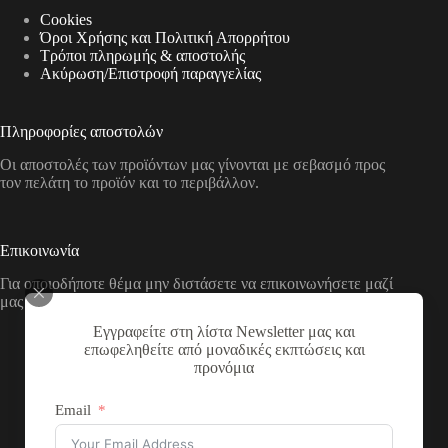
Cookies
Όροι Χρήσης και Πολιτική Απορρήτου
Τρόποι πληρωμής & αποστολής
Aκύρωση/Επιστροφή παραγγελίας
Πληροφορίες αποστολών
Οι αποστολές των προϊόντων μας γίνονται με σεβασμό προς
τον πελάτη το προϊόν και το περιβάλλον.
Επικοινωνία
Για οποιοδήποτε θέμα μην διστάσετε να επικοινωνήσετε μαζί
μας με τους παρακάτω τρόπους
Εγγραφείτε στη λίστα Newsletter μας και
Διεύθυνση:
επωφεληθείτε από μοναδικές εκπτώσεις και
Νικολάου Χάσου 19, ΤΚ 53100, Φλώρινα,
προνόμια
Ελλάδα
Τηλέφωνο:
Email
+30 2385 503290