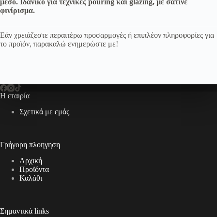
μέσο. Ιδανικό για τεχνικές pouring και glazing, με σατινέ
φινίρισμα.
Εάν χρειάζεστε περαιτέρω προσαρμογές ή επιπλέον πληροφορίες για
το προϊόν, παρακαλώ ενημερώστε με!
Η εταιρία
Σχετικά με εμάς
Γρήγορη πλοηγηση
Αρχική
Προϊόντα
Καλάθι
Σημαντικά links