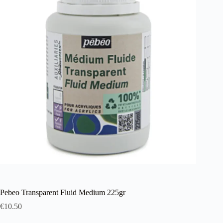
λειτουργία του site. Διαβάστε περισσότερα στο
πολιτική απορρήτου
.
Register
Username or Email Address
Get New Password
← Back to login
Pebeo Transparent Fluid Medium 225gr
€
10.50