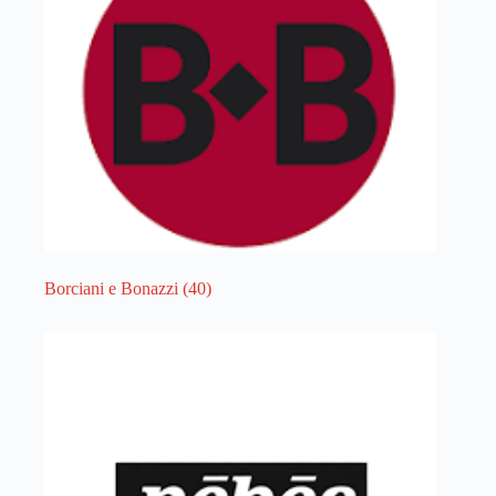
Borciani e Bonazzi
(40)