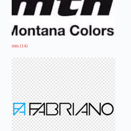
mtn
(14)