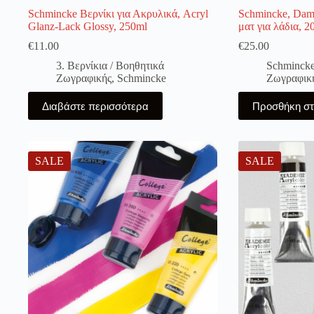
Schmincke Βερνίκι για Ακρυλικά, Acryl
Schmincke, Damm
Glanz-Lack Glossy, 250ml
ματ για λάδια, 2
€
11.00
€
25.00
3. Βερνίκια / Βοηθητικά
Schminck
Ζωγραφικής
,
Schmincke
Ζωγραφικ
Διαβάστε περισσότερα
Προσθήκη στ
SALE
SALE