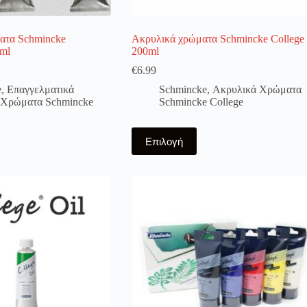
ατα Schmincke
Ακρυλικά χρώματα Schmincke College
ml
200ml
€
6.99
e
,
Επαγγελματικά
Schmincke
,
Ακρυλικά Χρώματα
 Χρώματα Schmincke
Schmincke College
Αυτό
Επιλογή
το
προϊόν
έχει
πολλαπλές
παραλλαγές.
Οι
επιλογές
μπορούν
να
επιλεγούν
στη
σελίδα
του
προϊόντος