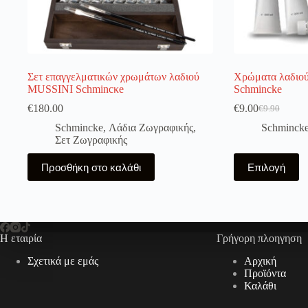
Σετ επαγγελματικών χρωμάτων λαδιού
Χρώματα λαδιού
MUSSINI Schmincκe
Schmincke
€
180.00
€
9.00
€
9.90
Original
Η
price
τρέχουσα
Schmincke
,
Λάδια Ζωγραφικής
,
Schminck
was:
τιμή
Σετ Ζωγραφικής
€9.90.
είναι:
Αυτό
€9.00.
Προσθήκη στο καλάθι
Επιλογή
το
προϊόν
έχει
πολλαπλές
παραλλαγές.
Οι
Η εταιρία
Γρήγορη πλοηγηση
επιλογές
μπορούν
Σχετικά με εμάς
Αρχική
να
Προϊόντα
επιλεγούν
Καλάθι
στη
σελίδα