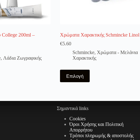
 College 200ml –
Χρώματα Χαρακτικής Schmincke Linol
€
5.60
Schmincke
,
Χρώματα - Μελάνια
e
,
Λάδια Ζωγραφικής
Χαρακτικής
Αυτό
Επιλογή
το
προϊόν
έχει
πολλαπλές
παραλλαγές.
Οι
Σημαντικά links
επιλογές
μπορούν
Cookies
να
Όροι Χρήσης και Πολιτική
επιλεγούν
Απορρήτου
στη
Τρόποι πληρωμής & αποστολής
σελίδα