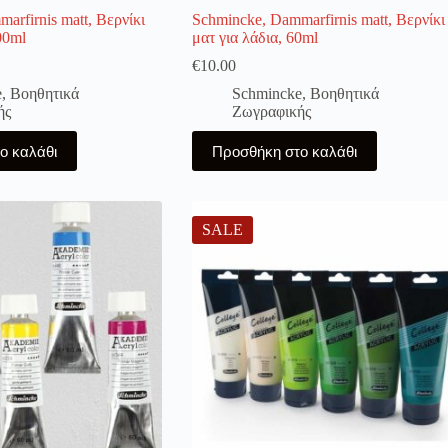
arfirnis matt, Βερνίκι
Schmincke, Dammarfirnis matt, Βερνίκι
00ml
ματ για λάδια, 60ml
€
10.00
e
,
Βοηθητικά
Schmincke
,
Βοηθητικά
ής
Ζωγραφικής
ο καλάθι
Προσθήκη στο καλάθι
SALE