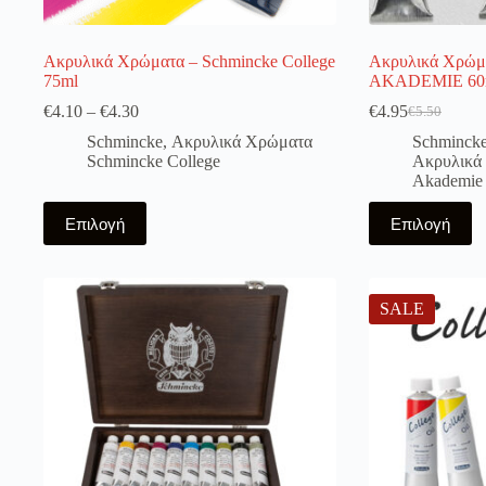
Ακρυλικά Χρώματα – Schmincke College
Ακρυλικά Χρώμ
75ml
AKADEMIE 60
€
4.10
–
€
4.30
€
4.95
€
5.50
Original
Η
price
τρέχουσα
Schmincke
,
Ακρυλικά Χρώματα
Schminck
was:
τιμή
Schmincke College
Ακρυλικά
€5.50.
είναι:
Akademie
€4.95.
Αυτό
Αυτό
Επιλογή
Επιλογή
το
το
προϊόν
προϊόν
έχει
έχει
πολλαπλές
πολλαπλές
παραλλαγές.
παραλλαγές.
SALE
Οι
Οι
επιλογές
επιλογές
μπορούν
μπορούν
να
να
επιλεγούν
επιλεγούν
στη
στη
σελίδα
σελίδα
του
του
προϊόντος
προϊόντος