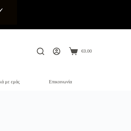
️
€
0.00
Καλάθι
Αγορών
κά με εμάς
Επικοινωνία