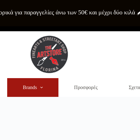
ρικά για παραγγελίες άνω των 50€ και μέχρι δύο κιλά 
Brands
Προσφορές
Σχετι
α του site. Διαβάστε περισσότερα στο
πολιτική απορρήτου
.