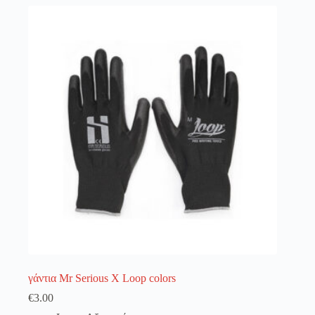
πολλαπλές
παραλλαγές.
Οι
επιλογές
μπορούν
να
επιλεγούν
στη
σελίδα
του
προϊόντος
γάντια Mr Serious X Loop colors
€
3.00