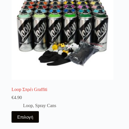
Loop Σπρέι Graffiti
€
4.90
Loop
,
Spray Cans
Αυτό
Επιλογή
το
προϊόν
έχει