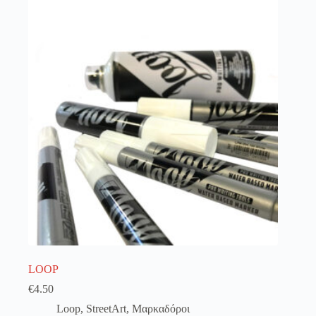
λειτουργία του site. Διαβάστε περισσότερα στο
πολιτική απορρήτου
.
Register
Username or Email Address
Get New Password
← Back to login
LOOP
€
4.50
Loop
,
StreetArt
,
Μαρκαδόροι