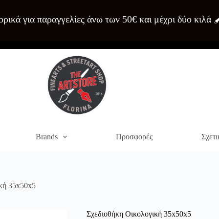
ρικά για παραγγελίες άνω των 50€ και μέχρι δύο κιλά 
Brands
Προσφορές
Σχετι
κή 35x50x5
Σχεδιοθήκη Οικολογική 35x50x5
α του site. Διαβάστε περισσότερα στο
πολιτική απορρήτου
.