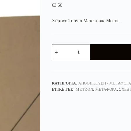
€
3.50
Χάρτινη Τσάντα Μεταφοράς Metron
Σχεδιοθήκη
Οικολογική
35x50x5
ποσότητα
ΚΑΤΗΓΟΡΊΑ:
ΑΠΟΘΉΚΕΥΣΗ / ΜΕΤΑΦΟΡ
ΕΤΙΚΈΤΕΣ:
METRON
,
ΜΕΤΑΦΟΡΑ
,
ΣΧΕΔ