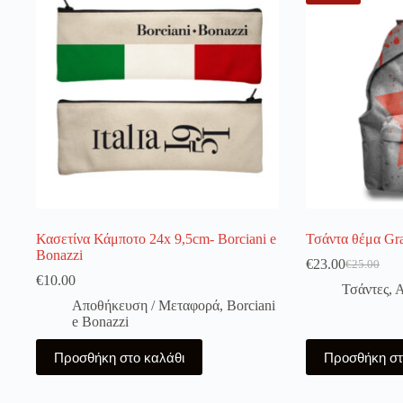
Κασετίνα Κάμποτο 24x 9,5cm- Borciani e
Τσάντα θέμα Gra
Bonazzi
€
23.00
€
25.00
Original
Η
€
10.00
price
τρέχουσα
Τσάντες
,
Α
was:
τιμή
Αποθήκευση / Μεταφορά
,
Borciani
€25.00.
είναι:
e Bonazzi
€23.00.
Προσθήκη στο καλάθι
Προσθήκη στ