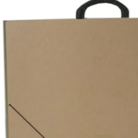
Register
Username or Email Address
Get New Password
← Back to login