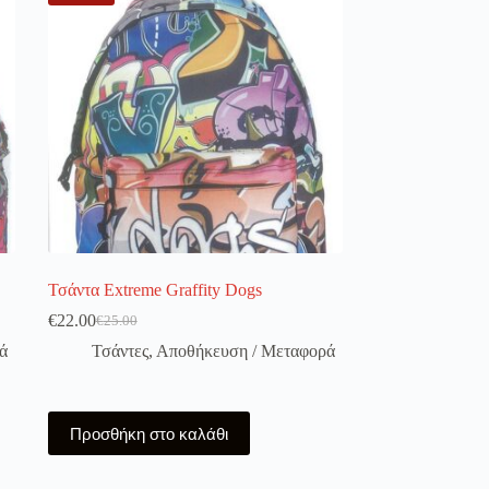
Τσάντα Extreme Graffity Dogs
€
22.00
€
25.00
Original
Η
price
τρέχουσα
ά
Τσάντες
,
Αποθήκευση / Μεταφορά
was:
τιμή
€25.00.
είναι:
€22.00.
Προσθήκη στο καλάθι