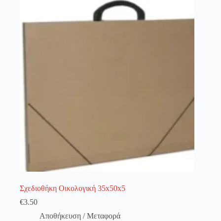
λειτουργία του site. Διαβάστε περισσότερα στο
πολιτική απορρήτου
.
Register
Username or Email Address
Get New Password
← Back to login
Σχεδιοθήκη Οικολογική 35x50x5
€
3.50
Αποθήκευση / Μεταφορά