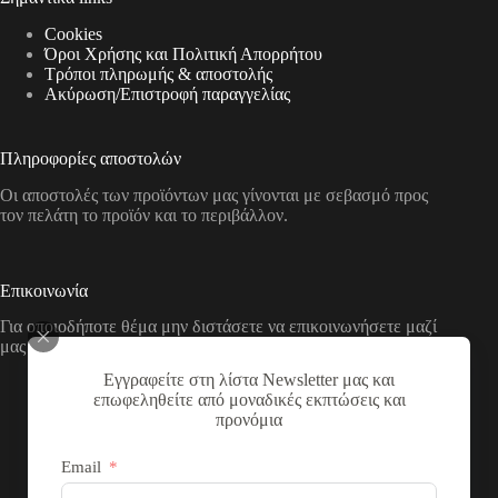
Cookies
Όροι Χρήσης και Πολιτική Απορρήτου
Τρόποι πληρωμής & αποστολής
Aκύρωση/Επιστροφή παραγγελίας
Πληροφορίες αποστολών
Οι αποστολές των προϊόντων μας γίνονται με σεβασμό προς
τον πελάτη το προϊόν και το περιβάλλον.
Επικοινωνία
Για οποιοδήποτε θέμα μην διστάσετε να επικοινωνήσετε μαζί
μας με τους παρακάτω τρόπους
Εγγραφείτε στη λίστα Newsletter μας και
Διεύθυνση:
επωφεληθείτε από μοναδικές εκπτώσεις και
Νικολάου Χάσου 19, ΤΚ 53100, Φλώρινα,
προνόμια
Ελλάδα
Τηλέφωνο:
Email
+30 2385 503290