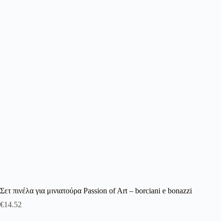
λειτουργία του site. Διαβάστε περισσότερα στο
πολιτική απορρήτου
.
Register
Username or Email Address
Get New Password
← Back to login
Σετ πινέλα για μινιατούρα Passion of Art – borciani e bonazzi
€
14.52