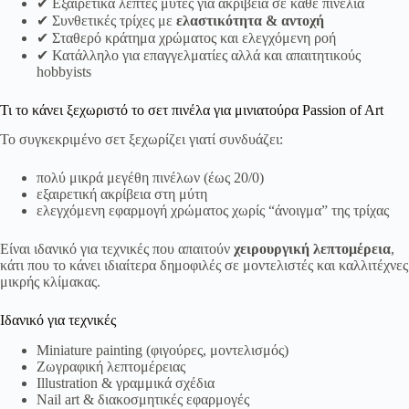
✔ Εξαιρετικά λεπτές μύτες για ακρίβεια σε κάθε πινελιά
✔ Συνθετικές τρίχες με
ελαστικότητα & αντοχή
✔ Σταθερό κράτημα χρώματος και ελεγχόμενη ροή
✔ Κατάλληλο για επαγγελματίες αλλά και απαιτητικούς
hobbyists
Τι το κάνει ξεχωριστό το σετ πινέλα για μινιατούρα Passion of Art
Το συγκεκριμένο σετ ξεχωρίζει γιατί συνδυάζει:
πολύ μικρά μεγέθη πινέλων (έως 20/0)
εξαιρετική ακρίβεια στη μύτη
ελεγχόμενη εφαρμογή χρώματος χωρίς “άνοιγμα” της τρίχας
Είναι ιδανικό για τεχνικές που απαιτούν
χειρουργική λεπτομέρεια
,
κάτι που το κάνει ιδιαίτερα δημοφιλές σε μοντελιστές και καλλιτέχνες
μικρής κλίμακας.
Ιδανικό για τεχνικές
Miniature painting (φιγούρες, μοντελισμός)
Ζωγραφική λεπτομέρειας
Illustration & γραμμικά σχέδια
Nail art & διακοσμητικές εφαρμογές