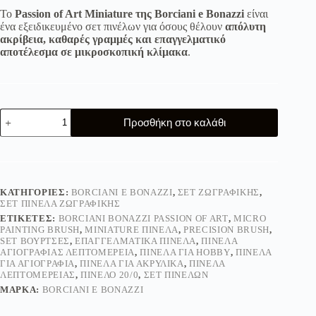
Το
Passion of Art Miniature της Borciani e Bonazzi
είναι
ένα εξειδικευμένο σετ πινέλων για όσους θέλουν
απόλυτη
ακρίβεια, καθαρές γραμμές και επαγγελματικό
αποτέλεσμα σε μικροσκοπική κλίμακα
.
Σετ
Προσθήκη στο καλάθι
πινέλα
για
μινιατούρα
Passion
of
Art
ΚΑΤΗΓΟΡΊΕΣ:
BORCIANI E BONAZZI
,
ΣΕΤ ΖΩΓΡΑΦΙΚΉΣ
,
-
ΣΕΤ ΠΙΝΈΛΑ ΖΩΓΡΑΦΙΚΉΣ
borciani
ΕΤΙΚΈΤΕΣ:
BORCIANI BONAZZI PASSION OF ART
,
MICRO
e
PAINTING BRUSH
,
MINIATURE ΠΙΝΈΛΑ
,
PRECISION BRUSH
,
bonazzi
SET ΒΟΎΡΤΣΕΣ
,
ΕΠΑΓΓΕΛΜΑΤΙΚΆ ΠΙΝΈΛΑ
,
ΠΙΝΈΛΑ
ποσότητα
ΑΓΙΟΓΡΑΦΊΑΣ ΛΕΠΤΟΜΈΡΕΙΑ
,
ΠΙΝΈΛΑ ΓΙΑ HOBBY
,
ΠΙΝΈΛΑ
ΓΙΑ ΑΓΙΟΓΡΑΦΊΑ
,
ΠΙΝΈΛΑ ΓΙΑ ΑΚΡΥΛΙΚΆ
,
ΠΙΝΈΛΑ
ΛΕΠΤΟΜΈΡΕΙΑΣ
,
ΠΙΝΈΛΟ 20/0
,
ΣΕΤ ΠΙΝΈΛΩΝ
ΜΆΡΚΑ:
BORCIANI E BONAZZI