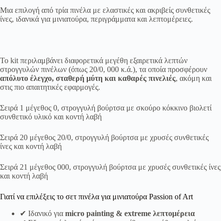
Μια επιλογή από τρία πινέλα με ελαστικές και ακριβείς συνθετικές
ίνες, ιδανικά για μινιατούρα, περιγράμματα και λεπτομέρειες.
Το kit περιλαμβάνει διαφορετικά μεγέθη εξαιρετικά λεπτών
στρογγυλών πινέλων (όπως 20/0, 000 κ.ά.), τα οποία προσφέρουν
απόλυτο έλεγχο, σταθερή μύτη και καθαρές πινελιές
, ακόμη και
στις πιο απαιτητικές εφαρμογές.
Σειρά 1 μέγεθος 0, στρογγυλή βούρτσα με σκούρο κόκκινο βιολετί
συνθετικό υλικό και κοντή λαβή
Σειρά 20 μέγεθος 20/0, στρογγυλή βούρτσα με χρυσές συνθετικές
ίνες και κοντή λαβή
Σειρά 21 μέγεθος 000, στρογγυλή βούρτσα με χρυσές συνθετικές ίνες
και κοντή λαβή
Γιατί να επιλέξεις το σετ πινέλα για μινιατούρα Passion of Art
✔ Ιδανικό για
micro painting & extreme λεπτομέρεια