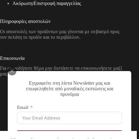
Aκύρωση/Επιστροφή παραγγελίας
Πληροφορίες αποστολών
Οι αποστολές των προϊόντων μας γίνονται με σεβασμό προς
τον πελάτη το προϊόν και το περιβάλλον.
Επικοινωνία
Για οποιοδήποτε θέμα μην διστάσετε να επικοινωνήσετε μαζί
μας με τους παρακάτω τρόπους
Εγγραφείτε στη λίστα Newsletter μας και
Διεύθυνση:
επωφεληθείτε από μοναδικές εκπτώσεις και
Νικολάου Χάσου 19, ΤΚ 53100, Φλώρινα,
προνόμια
Ελλάδα
Τηλέφωνο:
Email
+30 2385 503290
Email:
theartstore.gr.social@gmail.com
Copyright © 2026 The Art Store - a project by atsompanis
Εγγραφή