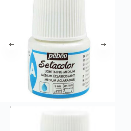
λειτουργία του site. Διαβάστε περισσότερα στο
πολιτική απορρήτου
.
Register
Username or Email Address
Get New Password
← Back to login