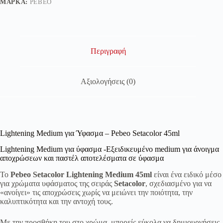
ΜΆΡΚΑ:
PEBEO
Περιγραφή
Αξιολογήσεις (0)
Lightening Medium για Ύφασμα – Pebeo Setacolor 45ml
Lightening Medium για ύφασμα -Εξειδικευμένο medium για άνοιγμα
αποχρώσεων και παστέλ αποτελέσματα σε ύφασμα
Το
Pebeo Setacolor Lightening Medium 45ml
είναι ένα ειδικό μέσο
για χρώματα υφάσματος της σειράς
Setacolor
, σχεδιασμένο για να
«ανοίγει» τις αποχρώσεις χωρίς να μειώνει την ποιότητα, την
καλυπτικότητα και την αντοχή τους.
Με την προσθήκη του στο χρώμα, μπορείς εύκολα να δημιουργήσεις