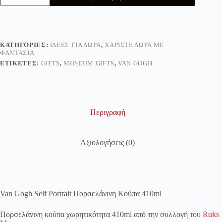
Self
Portrait
Πορσελάνινη
Κούπα
410ml
ΚΑΤΗΓΟΡΊΕΣ:
ΙΔΈΕΣ ΓΙΑ ΔΏΡΑ
,
ΧΑΡΊΣΤΕ ΔΏΡΑ ΜΕ
ποσότητα
ΦΑΝΤΑΣΊΑ
ΕΤΙΚΈΤΕΣ:
GIFTS
,
MUSEUM GIFTS
,
VAN GOGH
Περιγραφή
Αξιολογήσεις (0)
Van Gogh Self Portrait Πορσελάνινη Κούπα 410ml
Πορσελάνινη κούπα χωρητικότητα 410ml από την συλλογή του
Ruks