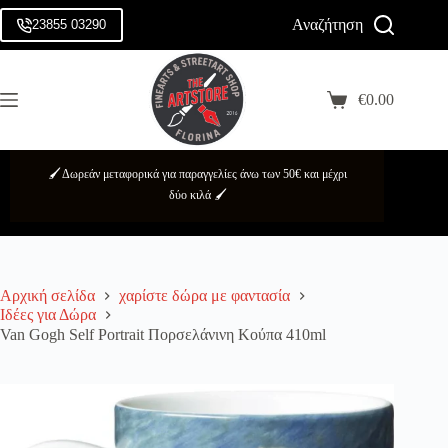
Μετάβαση
Αναζήτηση
στο
23855 03290
Login
περιεχόμενο
Sign Up
Αρχική
No
Κατηγορίες
€
0.00
Username or Email Address
results
Καλάθι
Αγορών
Brands
Κωδικός πρόσβασης
Προσφορές
🖌️ Δωρεάν μεταφορικά για παραγγελίες άνω των 50€ και μέχρι
Σχετικά
Forgot Password?
Remember Me
δύο κιλά 🖌️
με
εμάς
Log In
Επικοινωνία
Αρχική σελίδα
χαρίστε δώρα με φαντασία
Username
Ιδέες για Δώρα
Van Gogh Self Portrait Πορσελάνινη Κούπα 410ml
Email
Κωδικός πρόσβασης
Τα προσωπικά σας δεδομένα χρησιμοποιούνται για την ορθή