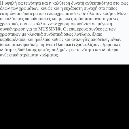
Η υψηλή φωτεινότητα και η καλύτερη δυνατή ανθεκτικότητα στο φως
όλων των χρωμάτων, καθώς και η ευχάριστη συνοχή στο πάθος
εκτιμώνται ιδιαίτερα από ελαιοχρωματιστές σε όλο τον κόσμο. Μόνο
οι καλύτερες παραδοσιακές και μερικές πρόσφατα αναπτυγμένες
χρωστικές ουσίες καλλιτεχνών χρησιμοποιούνται σε μέγιστη
συγκέντρωση για το MUSSINI®. Οι επιμέρους συνθέσεις των
χρωστικών με κλασικά συνδετικά όπως λινέλαιο, έλαιο
καρθαμέλαιου και ηλιέλαιο καθώς και αναλογίες αποδεδειγμένων
διαλυμάτων φυσικής ρητίνης (Dammar) εξασφαλίζουν εξαιρετικές
ιδιότητες διάθλασης φωτός, αυξημένη φωτεινότητα και ιδιαίτερα
ανθεκτικά στρώματα χρώματος.