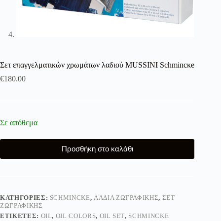
Σετ επαγγελματικών χρωμάτων λαδιού MUSSINI Schmincκe
€
180.00
Σε απόθεμα
Προσθήκη στο καλάθι
ΚΑΤΗΓΟΡΊΕΣ:
SCHMINCKE
,
ΛΆΔΙΑ ΖΩΓΡΑΦΙΚΉΣ
,
ΣΕΤ
ΖΩΓΡΑΦΙΚΉΣ
ΕΤΙΚΈΤΕΣ:
OIL
,
OIL COLORS
,
OIL SET
,
SCHMINCKE