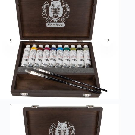
λειτουργία του site. Διαβάστε περισσότερα στο
πολιτική απορρήτου
.
Register
Username or Email Address
Get New Password
← Back to login