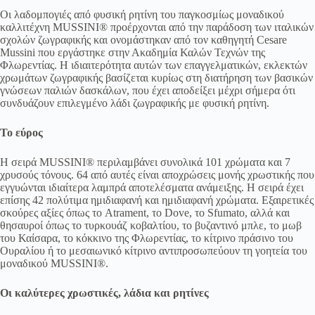
Οι λαδομπογιές από φυσική ρητίνη του παγκοσμίως μοναδικού
καλλιτέχνη MUSSINI® προέρχονται από την παράδοση των ιταλικών
σχολών ζωγραφικής και ονομάστηκαν από τον καθηγητή Cesare
Mussini που εργάστηκε στην Ακαδημία Καλών Τεχνών της
Φλωρεντίας. Η ιδιαιτερότητα αυτών των επαγγελματικών, εκλεκτών
χρωμάτων ζωγραφικής βασίζεται κυρίως στη διατήρηση των βασικών
γνώσεων παλιών δασκάλων, που έχει αποδείξει μέχρι σήμερα ότι
συνδυάζουν επιλεγμένο λάδι ζωγραφικής με φυσική ρητίνη.
Το εύρος
Η σειρά MUSSINI® περιλαμβάνει συνολικά 101 χρώματα και 7
χρυσούς τόνους. 64 από αυτές είναι αποχρώσεις μονής χρωστικής που
εγγυώνται ιδιαίτερα λαμπρά αποτελέσματα ανάμειξης. Η σειρά έχει
επίσης 42 πολύτιμα ημιδιαφανή και ημιδιαφανή χρώματα. Εξαιρετικές
σκούρες αξίες όπως το Atrament, το Dove, το Sfumato, αλλά και
θησαυροί όπως το τυρκουάζ κοβαλτίου, το βυζαντινό μπλε, το μωβ
του Καίσαρα, το κόκκινο της Φλωρεντίας, το κίτρινο πράσινο του
Ουραλίου ή το μεσαιωνικό κίτρινο αντιπροσωπεύουν τη γοητεία του
μοναδικού MUSSINI®.
Οι καλύτερες χρωστικές, λάδια και ρητίνες