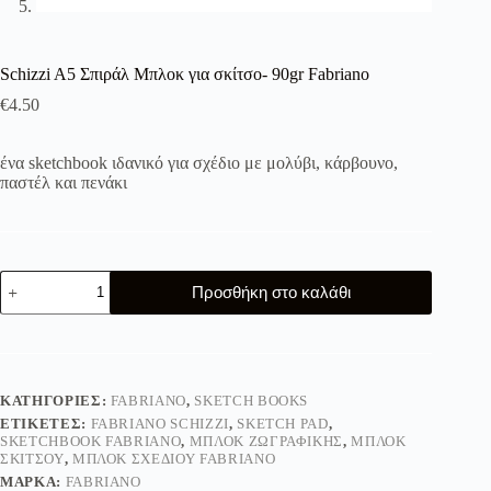
Schizzi A5 Σπιράλ Μπλοκ για σκίτσο- 90gr Fabriano
€
4.50
ένα sketchbook ιδανικό για σχέδιο με μολύβι, κάρβουνο,
παστέλ και πενάκι
Schizzi
Προσθήκη στο καλάθι
A5
Σπιράλ
Μπλοκ
για
σκίτσο-
90gr
ΚΑΤΗΓΟΡΊΕΣ:
FABRIANO
,
SKETCH BOOKS
Fabriano
ΕΤΙΚΈΤΕΣ:
FABRIANO SCHIZZI
,
SKETCH PAD
,
ποσότητα
SKETCHBOOK FABRIANO
,
ΜΠΛΟΚ ΖΩΓΡΑΦΙΚΉΣ
,
ΜΠΛΟΚ
ΣΚΊΤΣΟΥ
,
ΜΠΛΟΚ ΣΧΕΔΊΟΥ FABRIANO
ΜΆΡΚΑ:
FABRIANO