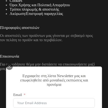
Cookies
Όροι Χρήσης και Πολιτική Απορρήτου
Τρόποι πληρωμής & αποστολής
Aκύρωση/Επιστροφή παραγγελίας
Πληροφορίες αποστολών
Οι αποστολές των προϊόντων μας γίνονται με σεβασμό προς
τον πελάτη το προϊόν και το περιβάλλον.
Επικοινωνία
Για οποιοδήποτε θέμα μην διστάσετε να επικοινωνήσετε μαζί
μας με τους παρακάτω τρόπους
Εγγραφείτε στη λίστα Newsletter μας και
Διεύθυνση:
επωφεληθείτε από μοναδικές εκπτώσεις και
Νικολάου Χάσου 19, ΤΚ 53100, Φλώρινα,
προνόμια
Ελλάδα
Τηλέφωνο:
Email
+30 2385 503290
Email: