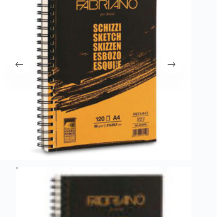
λειτουργία του site. Διαβάστε περισσότερα στο
πολιτική απορρήτου
.
Register
Username or Email Address
Get New Password
← Back to login