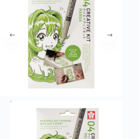
λειτουργία του site. Διαβάστε περισσότερα στο
πολιτική απορρήτου
.
Register
Username or Email Address
Get New Password
← Back to login