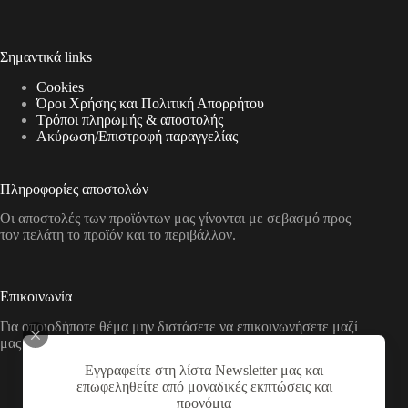
Σημαντικά links
Cookies
Όροι Χρήσης και Πολιτική Απορρήτου
Τρόποι πληρωμής & αποστολής
Aκύρωση/Επιστροφή παραγγελίας
Πληροφορίες αποστολών
Οι αποστολές των προϊόντων μας γίνονται με σεβασμό προς
τον πελάτη το προϊόν και το περιβάλλον.
Επικοινωνία
Για οποιοδήποτε θέμα μην διστάσετε να επικοινωνήσετε μαζί
μας με τους παρακάτω τρόπους
Εγγραφείτε στη λίστα Newsletter μας και
Διεύθυνση:
επωφεληθείτε από μοναδικές εκπτώσεις και
Νικολάου Χάσου 19, ΤΚ 53100, Φλώρινα,
προνόμια