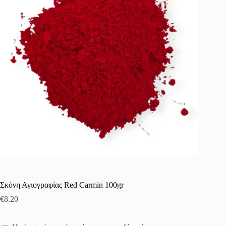
λειτουργία του site. Διαβάστε περισσότερα στο
πολιτική απορρήτου
.
Register
Username or Email Address
Get New Password
← Back to login
Σκόνη Αγιογραφίας Red Carmin 100gr
€
8.20