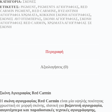
ΚΑΤΗΓΟΡΊΑ:
ΣΚΌΝΕΣ
ΕΤΙΚΈΤΕΣ:
PIGMENT
,
PIGMENTS ΑΓΙΟΓΡΑΦΊΑΣ
,
RED
CARMIN PIGMENT
,
RED CARMINE
,
ΒΥΖΑΝΤΙΝΉ
ΑΓΙΟΓΡΑΦΊΑ ΧΡΏΜΑΤΑ
,
ΚΌΚΚΙΝΗ ΣΚΌΝΗ ΑΓΙΟΓΡΑΦΊΑΣ
,
ΣΚΌΝΕΣ ΑΥΓΟΤΈΜΠΕΡΑΣ
,
ΣΚΌΝΗ ΑΓΙΟΓΡΑΦΊΑΣ
,
ΣΚΌΝΗ
ΑΓΙΟΓΡΑΦΊΑΣ RED CARMIN
,
ΧΡΏΜΑΤΑ ΑΓΙΟΓΡΑΦΊΑΣ ΣΕ
ΣΚΌΝΗ
Περιγραφή
Αξιολογήσεις (0)
Σκόνη Αγιογραφίας Red Carmin
Η
σκόνη αγιογραφίας Red Carmin
είναι μία υψηλής ποιότητας
χρωστική σε μορφή σκόνης, ιδανική για
βυζαντινή αγιογραφία,
αυγοτέμπερα και παραδοσιακές τεχνικές αγιογράφησης
,