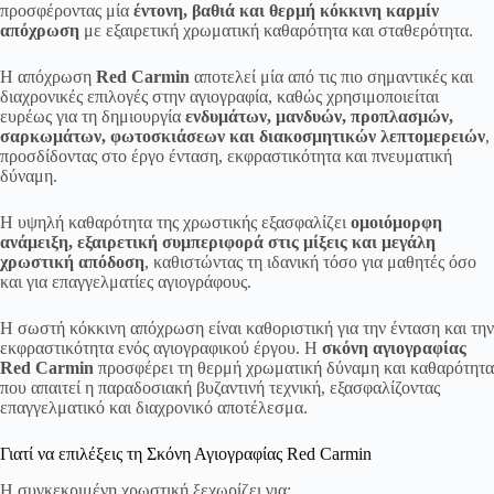
προσφέροντας μία
έντονη, βαθιά και θερμή κόκκινη καρμίν
απόχρωση
με εξαιρετική χρωματική καθαρότητα και σταθερότητα.
Η απόχρωση
Red Carmin
αποτελεί μία από τις πιο σημαντικές και
διαχρονικές επιλογές στην αγιογραφία, καθώς χρησιμοποιείται
ευρέως για τη δημιουργία
ενδυμάτων, μανδυών, προπλασμών,
σαρκωμάτων, φωτοσκιάσεων και διακοσμητικών λεπτομερειών
,
προσδίδοντας στο έργο ένταση, εκφραστικότητα και πνευματική
δύναμη.
Η υψηλή καθαρότητα της χρωστικής εξασφαλίζει
ομοιόμορφη
ανάμειξη, εξαιρετική συμπεριφορά στις μίξεις και μεγάλη
χρωστική απόδοση
, καθιστώντας τη ιδανική τόσο για μαθητές όσο
και για επαγγελματίες αγιογράφους.
Η σωστή κόκκινη απόχρωση είναι καθοριστική για την ένταση και την
εκφραστικότητα ενός αγιογραφικού έργου. Η
σκόνη αγιογραφίας
Red Carmin
προσφέρει τη θερμή χρωματική δύναμη και καθαρότητα
που απαιτεί η παραδοσιακή βυζαντινή τεχνική, εξασφαλίζοντας
επαγγελματικό και διαχρονικό αποτέλεσμα.
Γιατί να επιλέξεις τη Σκόνη Αγιογραφίας Red Carmin
Η συγκεκριμένη χρωστική ξεχωρίζει για: