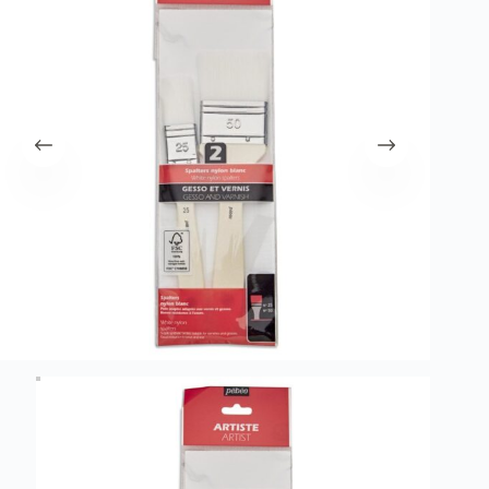
λειτουργία του site. Διαβάστε περισσότερα στο
πολιτική απορρήτου
.
Register
Username or Email Address
Get New Password
← Back to login