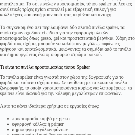
αποτέλεσμα. Το σετ πινέλων προετοιμασίας τύπου spalter με λευκές
συνθετικές τρίχες nylon αποτελεί μια εξαιρετική επιλογή για
καλλιτέχνες που αναζητούν ποιότητα, ακρίβεια και αντοχή.
Το συγκεκριμένο σετ περιλαμβάνει δύο πλατιά πινέλα spalter, τα
οποία έχουν σχεδιαστεί ειδικά για την εφαρμογή υλικών
προετοιμασίας όπως gesso, gel και προστατευτικά βερνίκια. Χάρη στο
φαρδύ τους σχήμα, μπορούν να καλύψουν μεγάλες επιφάνειες
γρήγορα και αποτελεσματικά, μειώνοντας τα σημάδια από το πινέλο
και δημιουργώντας ένα ομοιόμορφο στρώμα υλικού.
Τι είναι τα πινέλα προετοιμασίας τύπου Spalter
Τα πινέλα spalter είναι γνωστά στον χώρο της ζωγραφικής για το
φαρδύ και επίπεδο σχήμα τους. Σε αντίθεση με τα κλασικά πινέλα
ζωγραφικής, τα οποία χρησιμοποιούνται κυρίως για λεπτομέρειες, τα
spalters είναι ιδανικά για την κάλυψη μεγαλύτερων επιφανειών.
Αυτό τα κάνει ιδιαίτερα χρήσιμα σε εργασίες όπως:
προετοιμασία καμβά με gesso
εφαρμογή κόλλας ή primer
δημιουργία μεγάλων φόντων
εφαρμογή τελικού βερνικιού προστασίας