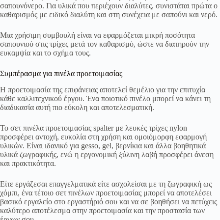
σαπουνόνερο. Για υλικά που περιέχουν διαλύτες, συνιστάται πρώτα ο
καθαρισμός με ειδικό διαλύτη και στη συνέχεια με σαπούνι και νερό.
Μια χρήσιμη συμβουλή είναι να εφαρμόζεται μικρή ποσότητα
σαπουνιού στις τρίχες μετά τον καθαρισμό, ώστε να διατηρούν την
ευκαμψία και το σχήμα τους.
Συμπέρασμα για πινέλα προετοιμασίας
Η προετοιμασία της επιφάνειας αποτελεί θεμέλιο για την επιτυχία
κάθε καλλιτεχνικού έργου. Ένα ποιοτικό πινέλο μπορεί να κάνει τη
διαδικασία αυτή πιο εύκολη και αποτελεσματική.
Το σετ πινέλα προετοιμασίας spalter με λευκές τρίχες nylon
προσφέρει αντοχή, ευκολία στη χρήση και ομοιόμορφη εφαρμογή
υλικών. Είναι ιδανικό για gesso, gel, βερνίκια και άλλα βοηθητικά
υλικά ζωγραφικής, ενώ η εργονομική ξύλινη λαβή προσφέρει άνεση
και πρακτικότητα.
Είτε εργάζεσαι επαγγελματικά είτε ασχολείσαι με τη ζωγραφική ως
χόμπι, ένα τέτοιο σετ πινέλων προετοιμασίας μπορεί να αποτελέσει
βασικό εργαλείο στο εργαστήριό σου και να σε βοηθήσει να πετύχεις
καλύτερο αποτέλεσμα στην προετοιμασία και την προστασία των
έργων σου.