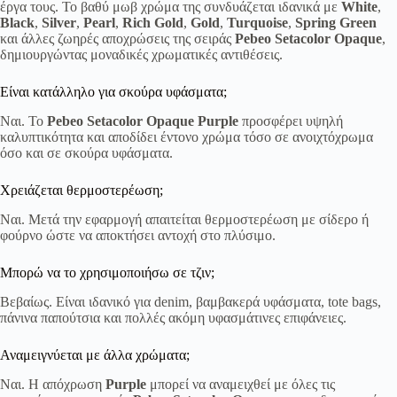
έργα τους. Το βαθύ μωβ χρώμα της συνδυάζεται ιδανικά με
White
,
Black
,
Silver
,
Pearl
,
Rich Gold
,
Gold
,
Turquoise
,
Spring Green
και άλλες ζωηρές αποχρώσεις της σειράς
Pebeo Setacolor Opaque
,
δημιουργώντας μοναδικές χρωματικές αντιθέσεις.
Είναι κατάλληλο για σκούρα υφάσματα;
Ναι. Το
Pebeo Setacolor Opaque Purple
προσφέρει υψηλή
καλυπτικότητα και αποδίδει έντονο χρώμα τόσο σε ανοιχτόχρωμα
όσο και σε σκούρα υφάσματα.
Χρειάζεται θερμοστερέωση;
Ναι. Μετά την εφαρμογή απαιτείται θερμοστερέωση με σίδερο ή
φούρνο ώστε να αποκτήσει αντοχή στο πλύσιμο.
Μπορώ να το χρησιμοποιήσω σε τζιν;
Βεβαίως. Είναι ιδανικό για denim, βαμβακερά υφάσματα, tote bags,
πάνινα παπούτσια και πολλές ακόμη υφασμάτινες επιφάνειες.
Αναμειγνύεται με άλλα χρώματα;
Ναι. Η απόχρωση
Purple
μπορεί να αναμειχθεί με όλες τις