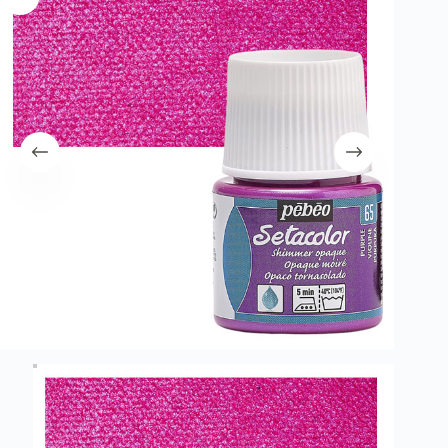
λειτουργία του site. Διαβάστε περισσότερα στο
πολιτική απορρήτου
.
Register
Username or Email Address
Get New Password
← Back to login