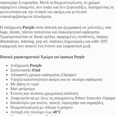
σφουγγάρι ή σφραγίδα. Μετά τη θερμοστερέωση, το χρώμα
παραμένει εύκαμπτο, δεν σπάει και δεν ξεφλουδίζει, διατηρώντας τη
φωτεινότητα και την έντασή του ακόμη και μετά από
επαναλαμβανόμενα πλυσίματα.
Η απόχρωση
Purple
είναι ιδανική για ζωγραφική σε μπλούζες, tote
bags, denim, πάνινα παπούτσια και διακοσμητικά υφάσματα.
Χρησιμοποιείται σε floral σχέδια, αφηρημένες συνθέσεις, fantasy
illustrations, lettering, pop art, παιδικές δημιουργίες και κάθε DIY
εφαρμογή που απαιτεί ένα έντονο και εκφραστικό μωβ.
Βασικά χαρακτηριστικά Χρώμα για ύφασμα Purple
Απόχρωση
Purple
Συσκευασία
45ml
Αδιαφανές χρώμα υφάσματος (Opaque)
Υψηλή καλυπτικότητα ακόμη και σε σκούρα υφάσματα
Με βάση το νερό
Ματ φινίρισμα
Έντονη και πλούσια χρωματική απόδοση
Αναμειγνύεται με όλες τις αποχρώσεις Pebeo Setacolor Opaque
Κατάλληλο για πινέλο, stencil, σφουγγάρι και σφραγίδες
Θερμοστερέωση με σίδερο ή φούρνο
Αντοχή στο πλύσιμο έως
40°C