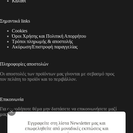
Καλάθι
Σημαντικά links
Cookies
Όροι Χρήσης και Πολιτική Απορρήτου
Τρόποι πληρωμής & αποστολής
Aκύρωση/Επιστροφή παραγγελίας
Πληροφορίες αποστολών
Οι αποστολές των προϊόντων μας γίνονται με σεβασμό προς
τον πελάτη το προϊόν και το περιβάλλον.
Επικοινωνία
Για οποιοδήποτε θέμα μην διστάσετε να επικοινωνήσετε μαζί
μας με τους παρακάτω τρόπους
Εγγραφείτε στη λίστα Newsletter μας και
Διεύθυνση:
επωφεληθείτε από μοναδικές εκπτώσεις και
Νικολάου Χάσου 19, ΤΚ 53100, Φλώρινα,