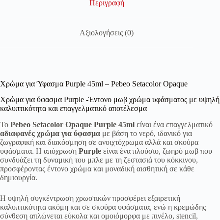
Περιγραφή
Αξιολογήσεις (0)
Χρώμα για Ύφασμα Purple 45ml – Pebeo Setacolor Opaque
Χρώμα για ύφασμα Purple -Έντονο μωβ χρώμα υφάσματος με υψηλή
καλυπτικότητα και επαγγελματικό αποτέλεσμα
Το
Pebeo Setacolor Opaque Purple 45ml
είναι ένα επαγγελματικό
αδιαφανές χρώμα για ύφασμα
με βάση το νερό, ιδανικό για
ζωγραφική και διακόσμηση σε ανοιχτόχρωμα αλλά και σκούρα
υφάσματα. Η απόχρωση
Purple
είναι ένα πλούσιο, ζωηρό μωβ που
συνδυάζει τη δυναμική του μπλε με τη ζεστασιά του κόκκινου,
προσφέροντας έντονο χρώμα και μοναδική αισθητική σε κάθε
δημιουργία.
Η υψηλή συγκέντρωση χρωστικών προσφέρει εξαιρετική
καλυπτικότητα ακόμη και σε σκούρα υφάσματα, ενώ η κρεμώδης
σύνθεση απλώνεται εύκολα και ομοιόμορφα με πινέλο, stencil,