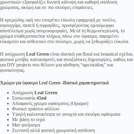
χρωστικών εξασφαλίζει δυνατή κάλυψη και καθαρή απόδοση
χρώματος, ακόμη και σε πιο σκούρες επιφάνειες.
Η κρεμώδης υφή του επιτρέπει εύκολη εφαρμογή με πινέλο,
σφουγγάρι, stencil ή σφραγίδες, προσφέροντας ομοιόμορφο
αποτέλεσμα χωρίς ανομοιομορφίες. Μετά τη θερμοστερέωση, το
χρώμα σταθεροποιείται πλήρως πάνω στο ύφασμα, παραμένει
εύκαμπτο και ανθεκτικό στο πλύσιμο, χωρίς να ξεθωριάζει εύκολα.
Η απόχρωση
Leaf Green
είναι ιδανική για floral και botanical σχέδια,
φυσικά μοτίβα, καλοκαιρινές και ανοιξιάτικες δημιουργίες, καθώς και
για DIY projects που θέλουν μια αίσθηση “φρεσκάδας” και
φυσικότητας.
Χρώμα για ύφασμα Leaf Green -Βασικά χαρακτηριστικά
Απόχρωση
Leaf Green
Συσκευασία
45ml
Αδιαφανές χρώμα υφάσματος (Opaque)
Φυσικό πράσινο φύλλου
Υψηλή καλυπτικότητα σε ανοιχτά και σκούρα υφάσματα
Με βάση το νερό
Ματ φινίρισμα
Ζωντανή αλλά φυσική χρωματική απόδοση