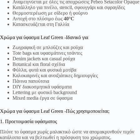
Αναμειγνύεται με όλες τις αποχρώσεις Pebeo Setacolor Opaque
Κατάλληλο για πινέλο, stencil, σφουγγάρι και σφραγίδες
Θερμοστερέωση με σίδερο ή φούρνο
Αντοχή στο πλύσιμο έως
40°C
Κατασκευάζεται στη Γαλλία
Χρώμα για ύφασμα Leaf Green -Ιδανικό για
Ζωγραφική σε μπλούζες και ρούχα
Tote bags και υφασμάτινες τσάντες
Denim jackets και casual ρούχα
Botanical και floral σχέδια
Φύλλα, φυτά και φυσικά μοτίβα
Καλοκαιρινές και ανοιξιάτικες δημιουργίες
Πάνινα παπούτσια
DIY διακοσμητικά υφάσματα
Lettering με φυσικό background
Mixed media έργα σε ύφασμα
Χρώμα για ύφασμα Leaf Green -Πώς χρησιμοποιείται;
1. Προετοιμασία υφάσματος
Πλύνε το ύφασμα χωρίς μαλακτικό ώστε να απομακρυνθούν τυχόν
κατάλοιπα και να βελτιωθεί η πρόσφυση του χρώματος.