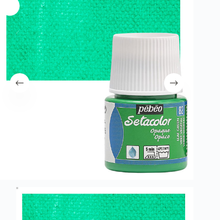
λειτουργία του site. Διαβάστε περισσότερα στο
πολιτική απορρήτου
.
Register
Username or Email Address
Get New Password
← Back to login