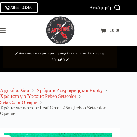
Μετάβαση
Αναζήτηση
στο
23855 03290
Login
περιεχόμενο
Sign Up
Αρχική
No
Κατηγορίες
€
0.00
Username or Email Address
results
Καλάθι
Αγορών
Brands
Κωδικός πρόσβασης
Προσφορές
🖌️ Δωρεάν μεταφορικά για παραγγελίες άνω των 50€ και μέχρι
Σχετικά
Forgot Password?
Remember Me
δύο κιλά 🖌️
με
εμάς
Log In
Επικοινωνία
Αρχική σελίδα
Χρώματα Ζωγραφικής και Hobby
Username
Χρώματα για Ύφασμα Pebeo Setacolor
Seta Color Opaque
Email
Χρώμα για ύφασμα Leaf Green 45ml,Pebeo Setacolor
Opaque
Κωδικός πρόσβασης
Τα προσωπικά σας δεδομένα χρησιμοποιούνται για την ορθή