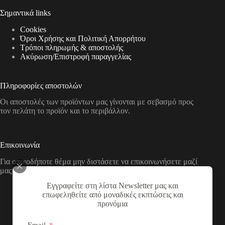
Σημαντικά links
Cookies
Όροι Χρήσης και Πολιτική Απορρήτου
Τρόποι πληρωμής & αποστολής
Aκύρωση/Επιστροφή παραγγελίας
Πληροφορίες αποστολών
Οι αποστολές των προϊόντων μας γίνονται με σεβασμό προς
τον πελάτη το προϊόν και το περιβάλλον.
Επικοινωνία
Για οποιοδήποτε θέμα μην διστάσετε να επικοινωνήσετε μαζί
μας με τους παρακάτω τρόπους
Εγγραφείτε στη λίστα Newsletter μας και
Διεύθυνση:
επωφεληθείτε από μοναδικές εκπτώσεις και
Νικολάου Χάσου 19, ΤΚ 53100, Φλώρινα,
προνόμια
Ελλάδα
Τηλέφωνο: