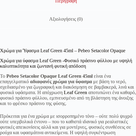
Περιγραφή
Αξιολογήσεις (0)
Χρώμα για Ύφασμα Leaf Green 45ml – Pebeo Setacolor Opaque
Χρώμα για ύφασμα Leaf Green -Φυσικό πράσινο φύλλου με υψηλή
καλυπτικότητα και ζωντανή φυτική απόδοση
Το
Pebeo Setacolor Opaque Leaf Green 45ml
είναι ένα
επαγγελματικό
αδιαφανές χρώμα για ύφασμα
με βάση το νερό,
σχεδιασμένο για ζωγραφική και διακόσμηση σε βαμβακερά, λινά και
φυσικά υφάσματα. Η απόχρωση
Leaf Green
αποτυπώνει ένα καθαρό,
φυσικό πράσινο φύλλου, εμπνευσμένο από τη βλάστηση της άνοιξης
και το φρέσκο πράσινο της φύσης.
Πρόκειται για ένα χρώμα με ισορροπημένο τόνο – ούτε πολύ ψυχρό
ούτε υπερβολικά έντονο – που το καθιστά ιδανικό για ρεαλιστικές
φυτικές απεικονίσεις αλλά και για μοντέρνες, φυσικές συνθέσεις σε
ρούχα και υφασμάτινα αντικείμενα. Η υψηλή συγκέντρωση