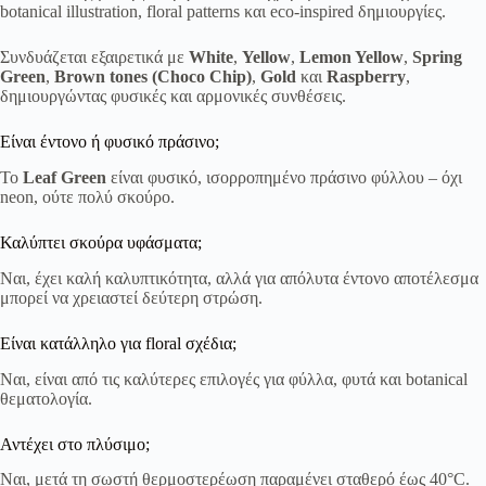
botanical illustration, floral patterns και eco-inspired δημιουργίες.
Συνδυάζεται εξαιρετικά με
White
,
Yellow
,
Lemon Yellow
,
Spring
Green
,
Brown tones (Choco Chip)
,
Gold
και
Raspberry
,
δημιουργώντας φυσικές και αρμονικές συνθέσεις.
Είναι έντονο ή φυσικό πράσινο;
Το
Leaf Green
είναι φυσικό, ισορροπημένο πράσινο φύλλου – όχι
neon, ούτε πολύ σκούρο.
Καλύπτει σκούρα υφάσματα;
Ναι, έχει καλή καλυπτικότητα, αλλά για απόλυτα έντονο αποτέλεσμα
μπορεί να χρειαστεί δεύτερη στρώση.
Είναι κατάλληλο για floral σχέδια;
Ναι, είναι από τις καλύτερες επιλογές για φύλλα, φυτά και botanical
θεματολογία.
Αντέχει στο πλύσιμο;
Ναι, μετά τη σωστή θερμοστερέωση παραμένει σταθερό έως 40°C.