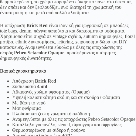
θερμοστερέωση, το χρώμα παραμένει εύκαμπτο πάνω στο ύφασμα,
δεν σπάει και δεν ξεφλουδίζει, ενώ διατηρεί τη χρωματική του
ένταση ακόμη και μετά από πολλά πλυσίματα.
Η απόχρωση
Brick Red
είναι ιδανική για ζωγραφική σε μπλούζες,
tote bags, denim, πάνινα παπούτσια και διακοσμητικά υφάσματα.
Χρησιμοποιείται συχνά σε vintage σχέδια, autumn δημιουργίες, floral
μοτίβα, ethnic διακοσμήσεις, lettering, χειροποίητα δώρα και DIY
κατασκευές. Αναμειγνύεται εύκολα με όλες τις αποχρώσεις της
σειράς
Pebeo Setacolor Opaque
, προσφέροντας αμέτρητες
δημιουργικές δυνατότητες.
Βασικά χαρακτηριστικά
Απόχρωση
Brick Red
Συσκευασία
45ml
Αδιαφανές χρώμα υφάσματος (Opaque)
Υψηλή καλυπτικότητα ακόμη και σε σκούρα υφάσματα
Με βάση το νερό
Ματ φινίρισμα
Πλούσια και ζεστή χρωματική απόδοση
Αναμειγνύεται με όλες τις αποχρώσεις Pebeo Setacolor Opaque
Κατάλληλο για πινέλο, stencil, σφουγγάρι και σφραγίδες
Θερμοστερέωση με σίδερο ή φούρνο
Αντοχή στο πλύσιμο έως
40°C