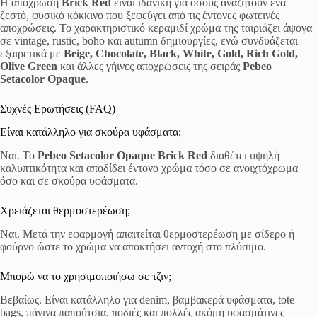
Η απόχρωση
Brick Red
είναι ιδανική για όσους αναζητούν ένα
ζεστό, φυσικό κόκκινο που ξεφεύγει από τις έντονες φωτεινές
αποχρώσεις. Το χαρακτηριστικό κεραμιδί χρώμα της ταιριάζει άψογα
σε vintage, rustic, boho και autumn δημιουργίες, ενώ συνδυάζεται
εξαιρετικά με
Beige, Chocolate, Black, White, Gold, Rich Gold,
Olive Green
και άλλες γήινες αποχρώσεις της σειράς
Pebeo
Setacolor Opaque
.
Συχνές Ερωτήσεις (FAQ)
Είναι κατάλληλο για σκούρα υφάσματα;
Ναι. Το
Pebeo Setacolor Opaque Brick Red
διαθέτει υψηλή
καλυπτικότητα και αποδίδει έντονο χρώμα τόσο σε ανοιχτόχρωμα
όσο και σε σκούρα υφάσματα.
Χρειάζεται θερμοστερέωση;
Ναι. Μετά την εφαρμογή απαιτείται θερμοστερέωση με σίδερο ή
φούρνο ώστε το χρώμα να αποκτήσει αντοχή στο πλύσιμο.
Μπορώ να το χρησιμοποιήσω σε τζιν;
Βεβαίως. Είναι κατάλληλο για denim, βαμβακερά υφάσματα, tote
bags, πάνινα παπούτσια, ποδιές και πολλές ακόμη υφασμάτινες