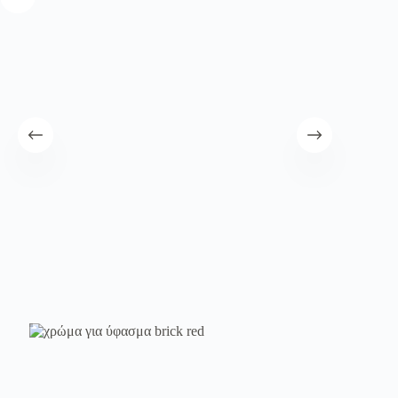
λειτουργία του site. Διαβάστε περισσότερα στο
πολιτική απορρήτου
.
Register
Username or Email Address
Get New Password
← Back to login