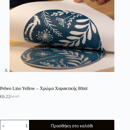
Pebeo Lino Yellow – Χρώμα Χαρακτικής 80ml
€
6.22
€
6.97
Original
Η
price
τρέχουσα
was:
τιμή
€6.97.
είναι:
€6.22.
Pebeo
Προσθήκη στο καλάθι
Lino