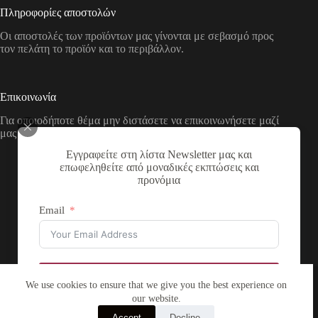
Πληροφορίες αποστολών
Οι αποστολές των προϊόντων μας γίνονται με σεβασμό προς
τον πελάτη το προϊόν και το περιβάλλον.
Επικοινωνία
Για οποιοδήποτε θέμα μην διστάσετε να επικοινωνήσετε μαζί
μας με τους παρακάτω τρόπους
Εγγραφείτε στη λίστα Newsletter μας και
Διεύθυνση:
επωφεληθείτε από μοναδικές εκπτώσεις και
Νικολάου Χάσου 19, ΤΚ 53100, Φλώρινα,
προνόμια
Ελλάδα
Τηλέφωνο:
Email
+30 2385 503290
Email:
theartstore.gr.social@gmail.com
Copyright © 2026 The Art Store - a project by atsompanis
Εγγραφή
We use cookies to ensure that we give you the best experience on
our website.
Accept
Decline