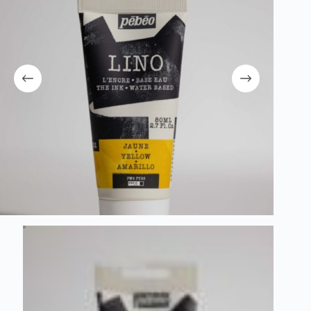
λειτουργία του site. Διαβάστε περισσότερα στο
πολιτική απορρήτου
.
Register
Username or Email Address
Get New Password
← Back to login