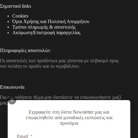
Σημαντικά links
Cookies
Όροι Χρήσης και Πολιτική Απορρήτου
Τρόποι πληρωμής & αποστολής
Aκύρωση/Επιστροφή παραγγελίας
Πληροφορίες αποστολών
Οι αποστολές των προϊόντων μας γίνονται με σεβασμό προς
τον πελάτη το προϊόν και το περιβάλλον.
Επικοινωνία
Για οποιοδήποτε θέμα μην διστάσετε να επικοινωνήσετε μαζί
μας με τους παρακάτω τρόπους
Εγγραφείτε στη λίστα Newsletter μας και
Διεύθυνση:
επωφεληθείτε από μοναδικές εκπτώσεις και
Νικολάου Χάσου 19, ΤΚ 53100, Φλώρινα,
προνόμια
Ελλάδα
Τηλέφωνο:
Email