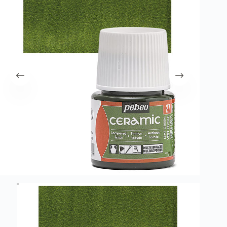
λειτουργία του site. Διαβάστε περισσότερα στο
πολιτική απορρήτου
.
Register
Username or Email Address
Get New Password
← Back to login