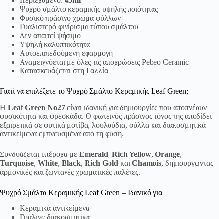
Περιεχόμενο:
45ml
Ψυχρό σμάλτο κεραμικής υψηλής ποιότητας
Φυσικό πράσινο χρώμα φύλλων
Γυαλιστερό φινίρισμα τύπου σμάλτου
Δεν απαιτεί ψήσιμο
Υψηλή καλυπτικότητα
Αυτοεπιπεδούμενη εφαρμογή
Αναμειγνύεται με όλες τις αποχρώσεις Pebeo Ceramic
Κατασκευάζεται στη Γαλλία
Γιατί να επιλέξετε το Ψυχρό Σμάλτο Κεραμικής Leaf Green;
Η
Leaf Green No27
είναι ιδανική για δημιουργίες που αποπνέουν
φυσικότητα και φρεσκάδα. Ο φωτεινός πράσινος τόνος της αποδίδει
εξαιρετικά σε φυτικά μοτίβα, λουλούδια, φύλλα και διακοσμητικά
αντικείμενα εμπνευσμένα από τη φύση.
Συνδυάζεται υπέροχα με
Emerald
,
Rich Yellow
,
Orange
,
Turquoise
,
White
,
Black
,
Rich Gold
και
Chamois
, δημιουργώντας
αρμονικές και ζωντανές χρωματικές παλέτες.
Ψυχρό Σμάλτο Κεραμικής Leaf Green – Ιδανικό για
Κεραμικά αντικείμενα
Γυάλινα διακοσμητικά