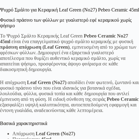
Ψυχρό Σμάλτο για Κεραμική Leaf Green (No27) Pebeo Ceramic 45ml
Φυσικό πράσινο των φύλλων με γυαλιστερό εφέ κεραμικού χωρίς
ψήσιμο
Το Ψυχρό Σμάλτο Κεραμικής Leaf Green
Pebeo Ceramic No27
45ml
είναι ένα επαγγελματικό ψυχρό σμάλτο κεραμικής με φυσική
πράσινη απόχρωση (Leaf Green)
, εμπνευσμένη από το χρώμα των
φρέσκων φύλλων. Δημιουργεί ένα εξαιρετικά γυαλιστερό
αποτέλεσμα που θυμίζει αυθεντικό κεραμικό σμάλτο, χωρίς να
απαιτείται ψήσιμο, προσφέροντας άψογο φινίρισμα σε κάθε
διακοσμητική δημιουργία.
Η απόχρωση
Leaf Green (No27)
αποδίδει έναν φωτεινό, ζωντανό και
φυσικό πράσινο τόνο που είναι ιδανικός για βοτανικά σχέδια,
λουλούδια, φύλλα, φυσικά τοπία και κάθε δημιουργία που αντλεί
έμπνευση από τη φύση. Η ειδική σύνθεση της σειράς
Pebeo Ceramic
εξασφαλίζει υψηλή καλυπτικότητα, αυτοεπιπεδούμενη εφαρμογή και
έντονη γυαλάδα, αναδεικνύοντας κάθε λεπτομέρεια.
Βασικά χαρακτηριστικά
Απόχρωση
Leaf Green (No27)