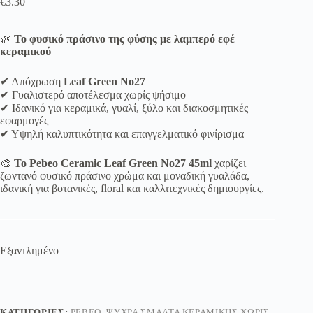
€
3.30
🌿
Το φυσικό πράσινο της φύσης με λαμπερό εφέ
κεραμικού
✔ Απόχρωση
Leaf Green No27
✔ Γυαλιστερό αποτέλεσμα χωρίς ψήσιμο
✔ Ιδανικό για κεραμικά, γυαλί, ξύλο και διακοσμητικές
εφαρμογές
✔ Υψηλή καλυπτικότητα και επαγγελματικό φινίρισμα
🎨
Το Pebeo Ceramic Leaf Green No27 45ml
χαρίζει
ζωντανό φυσικό πράσινο χρώμα και μοναδική γυαλάδα,
ιδανική για βοτανικές, floral και καλλιτεχνικές δημιουργίες.
Εξαντλημένο
ΚΑΤΗΓΟΡΊΕΣ:
PEBEO
,
ΨΥΧΡΆ ΣΜΆΛΤΑ ΚΕΡΑΜΙΚΉΣ ΧΩΡΊΣ