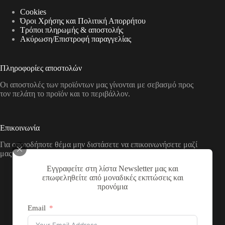
Cookies
Όροι Χρήσης και Πολιτική Απορρήτου
Τρόποι πληρωμής & αποστολής
Aκύρωση/Επιστροφή παραγγελίας
Πληροφορίες αποστολών
Οι αποστολές των προϊόντων μας γίνονται με σεβασμό προς
τον πελάτη το προϊόν και το περιβάλλον.
Επικοινωνία
Για οποιοδήποτε θέμα μην διστάσετε να επικοινωνήσετε μαζί
μας με τους παρακάτω τρόπους
Εγγραφείτε στη λίστα Newsletter μας και
Διεύθυνση:
επωφεληθείτε από μοναδικές εκπτώσεις και
Νικολάου Χάσου 19, ΤΚ 53100, Φλώρινα,
προνόμια
Ελλάδα
Τηλέφωνο:
Email
+30 2385 503290