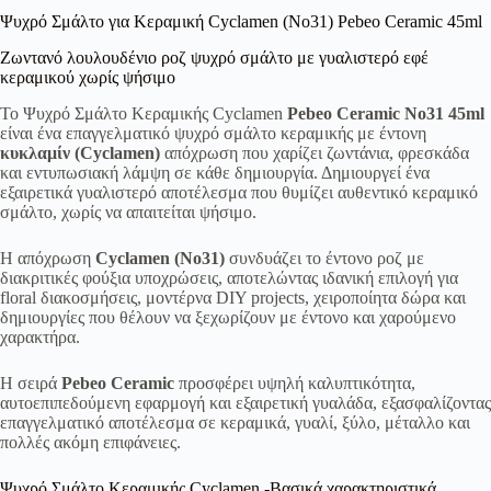
Ψυχρό Σμάλτο για Κεραμική Cyclamen (No31) Pebeo Ceramic 45ml
Ζωντανό λουλουδένιο ροζ ψυχρό σμάλτο με γυαλιστερό εφέ
κεραμικού χωρίς ψήσιμο
Το Ψυχρό Σμάλτο Κεραμικής Cyclamen
Pebeo Ceramic No31 45ml
είναι ένα επαγγελματικό ψυχρό σμάλτο κεραμικής με έντονη
κυκλαμίν (Cyclamen)
απόχρωση που χαρίζει ζωντάνια, φρεσκάδα
και εντυπωσιακή λάμψη σε κάθε δημιουργία. Δημιουργεί ένα
εξαιρετικά γυαλιστερό αποτέλεσμα που θυμίζει αυθεντικό κεραμικό
σμάλτο, χωρίς να απαιτείται ψήσιμο.
Η απόχρωση
Cyclamen (No31)
συνδυάζει το έντονο ροζ με
διακριτικές φούξια υποχρώσεις, αποτελώντας ιδανική επιλογή για
floral διακοσμήσεις, μοντέρνα DIY projects, χειροποίητα δώρα και
δημιουργίες που θέλουν να ξεχωρίζουν με έντονο και χαρούμενο
χαρακτήρα.
Η σειρά
Pebeo Ceramic
προσφέρει υψηλή καλυπτικότητα,
αυτοεπιπεδούμενη εφαρμογή και εξαιρετική γυαλάδα, εξασφαλίζοντας
επαγγελματικό αποτέλεσμα σε κεραμικά, γυαλί, ξύλο, μέταλλο και
πολλές ακόμη επιφάνειες.
Ψυχρό Σμάλτο Κεραμικής Cyclamen -Βασικά χαρακτηριστικά