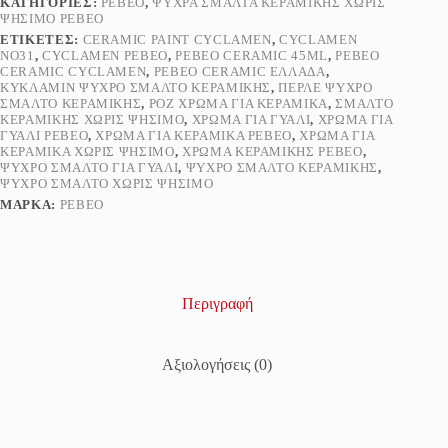
ΚΑΤΗΓΟΡΊΕΣ:
PEBEO
,
ΨΥΧΡΆ ΣΜΆΛΤΑ ΚΕΡΑΜΙΚΉΣ ΧΩΡΊΣ
|
ΨΉΣΙΜΟ PEBEO
The
ΕΤΙΚΈΤΕΣ:
CERAMIC PAINT CYCLAMEN
,
CYCLAMEN
Art
NO31
,
CYCLAMEN PEBEO
,
PEBEO CERAMIC 45ML
,
PEBEO
Store
CERAMIC CYCLAMEN
,
PEBEO CERAMIC ΕΛΛΆΔΑ
,
ποσότητα
ΚΥΚΛΑΜΊΝ ΨΥΧΡΌ ΣΜΆΛΤΟ ΚΕΡΑΜΙΚΉΣ
,
ΠΕΡΛΈ ΨΥΧΡΌ
ΣΜΆΛΤΟ ΚΕΡΑΜΙΚΉΣ
,
ΡΟΖ ΧΡΏΜΑ ΓΙΑ ΚΕΡΑΜΙΚΆ
,
ΣΜΆΛΤΟ
ΚΕΡΑΜΙΚΉΣ ΧΩΡΊΣ ΨΉΣΙΜΟ
,
ΧΡΏΜΑ ΓΙΑ ΓΥΑΛΊ
,
ΧΡΏΜΑ ΓΙΑ
ΓΥΑΛΊ PEBEO
,
ΧΡΏΜΑ ΓΙΑ ΚΕΡΑΜΙΚΆ PEBEO
,
ΧΡΏΜΑ ΓΙΑ
ΚΕΡΑΜΙΚΆ ΧΩΡΊΣ ΨΉΣΙΜΟ
,
ΧΡΏΜΑ ΚΕΡΑΜΙΚΉΣ PEBEO
,
ΨΥΧΡΌ ΣΜΆΛΤΟ ΓΙΑ ΓΥΑΛΊ
,
ΨΥΧΡΌ ΣΜΆΛΤΟ ΚΕΡΑΜΙΚΉΣ
,
ΨΥΧΡΌ ΣΜΆΛΤΟ ΧΩΡΊΣ ΨΉΣΙΜΟ
ΜΆΡΚΑ:
PEBEO
Περιγραφή
Αξιολογήσεις (0)