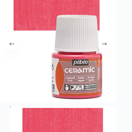
λειτουργία του site. Διαβάστε περισσότερα στο
πολιτική απορρήτου
.
Register
Username or Email Address
Get New Password
← Back to login