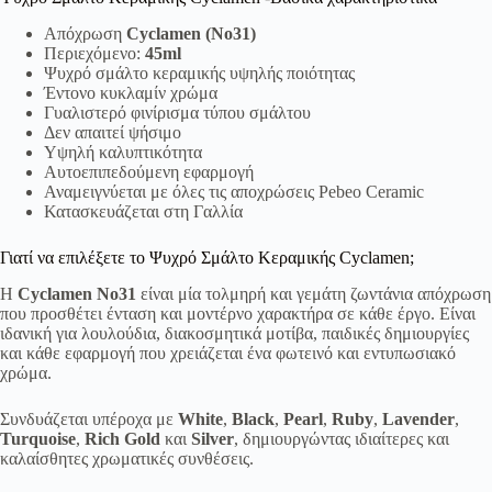
Απόχρωση
Cyclamen (No31)
Περιεχόμενο:
45ml
Ψυχρό σμάλτο κεραμικής υψηλής ποιότητας
Έντονο κυκλαμίν χρώμα
Γυαλιστερό φινίρισμα τύπου σμάλτου
Δεν απαιτεί ψήσιμο
Υψηλή καλυπτικότητα
Αυτοεπιπεδούμενη εφαρμογή
Αναμειγνύεται με όλες τις αποχρώσεις Pebeo Ceramic
Κατασκευάζεται στη Γαλλία
Γιατί να επιλέξετε το Ψυχρό Σμάλτο Κεραμικής Cyclamen;
Η
Cyclamen No31
είναι μία τολμηρή και γεμάτη ζωντάνια απόχρωση
που προσθέτει ένταση και μοντέρνο χαρακτήρα σε κάθε έργο. Είναι
ιδανική για λουλούδια, διακοσμητικά μοτίβα, παιδικές δημιουργίες
και κάθε εφαρμογή που χρειάζεται ένα φωτεινό και εντυπωσιακό
χρώμα.
Συνδυάζεται υπέροχα με
White
,
Black
,
Pearl
,
Ruby
,
Lavender
,
Turquoise
,
Rich Gold
και
Silver
, δημιουργώντας ιδιαίτερες και
καλαίσθητες χρωματικές συνθέσεις.