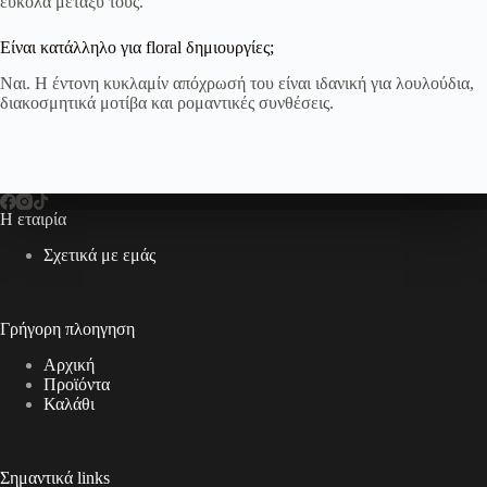
εύκολα μεταξύ τους.
Είναι κατάλληλο για floral δημιουργίες;
Ναι. Η έντονη κυκλαμίν απόχρωσή του είναι ιδανική για λουλούδια,
διακοσμητικά μοτίβα και ρομαντικές συνθέσεις.
Η εταιρία
Σχετικά με εμάς
Γρήγορη πλοηγηση
Αρχική
Προϊόντα
Καλάθι
Σημαντικά links