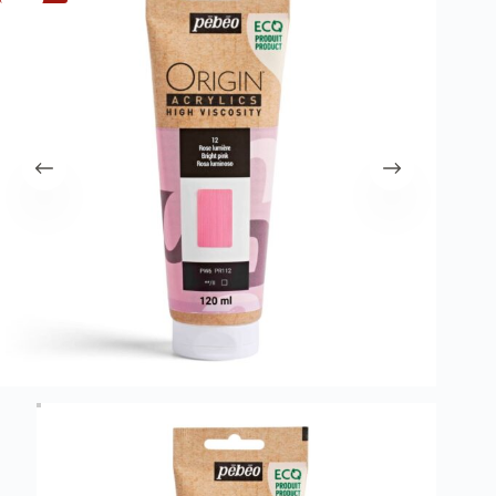
λειτουργία του site. Διαβάστε περισσότερα στο
πολιτική απορρήτου
.
Register
Username or Email Address
Get New Password
← Back to login