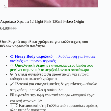
Ακρυλικό Χρώμα 12 Light Pink 120ml Pebeo Origin
€
4.90
€
5.99
Original
Η
price
τρέχουσα
was:
τιμή
Οικολογικά ακρυλικά χρώματα για καλλιτέχνες που
€5.99.
είναι:
θέλουν κορυφαία ποιότητα.
€4.90.
🎨
Heavy Body ακρυλικό
– πλούσια υφή για έντονες
πινελιές και impasto τεχνικές
🌱
Οικολογική σειρά
με ανακυκλωμένο binder που
μειώνει σημαντικά το περιβαλλοντικό αποτύπωμα
💎
Υψηλή συγκέντρωση χρωστικών
για έντονα,
καθαρά και φωτεινά χρώματα
🖌
Ιδανικό για επαγγελματίες & χομπίστες
– εύκολο
στη χρήση με πινέλο ή σπάτουλα
🖼
Κρατάει την υφή του πινέλου
για δυναμικά έργα
και υφή στον καμβά
🇫🇷
Κατασκευή στη Γαλλία
από ευρωπαϊκές πρώτες
ύλες υψηλής ποιότητας