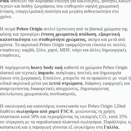
Pink
αποτελεί την κορυφαία επιλογή για καλλιτέχνες, φοιτητές καλών
τεχνών και hobby ζωγράφους που επιθυμούν υψηλή χρωματική
ένταση, επαγγελματική ποιότητα και μεγάλη ανθεκτικότητα στο
χρόνο.
Η σειρά
Pebeo Origin
αντλεί έμπνευση από τα βασικά χρώματα της
φύσης και προσφέρει
έντονη χρωματική απόδοση
,
εξαιρετική
καλυπτικότητα
και
σταθερότητα χρώματος
, ακόμα και μετά από
χρόνια. Τα ακρυλικά Pebeo Origin εφαρμόζονται εύκολα σε πολλές
επιφάνειες: καμβά, ξύλο, χαρτί, MDF, τοίχο και άλλες δημιουργικές
επιφάνειες.
Η παχύρρευστη
heavy body υφή
καθιστά τα χρώματα Pebeo Origin
ιδανικά για τεχνικές
impasto
, ανάγλυφες πινελιές και δημιουργία
όγκου στη ζωγραφική. Επιπλέον, μπορείτε να τα αραιώσετε με νερό ή
ειδικά ακρυλικά μέσα για
λεπτά στρώματα
, διάφανες εφαρμογές και
αναμειγνύοντας διαφορετικές αποχρώσεις, δημιουργώντας
ατελείωτους χρωματικούς συνδυασμούς.
Η οικολογική και καινοτόμος συσκευασία των Pebeo Origin 120ml
διαθέτει
σωληνάριο από χαρτί FSC®
, μειώνοντας τη χρήση
πλαστικού κατά 59% και περιορίζοντας τις εκπομπές CO₂ κατά 35%
σε σύγκριση με τα παραδοσιακά πλαστικά σωληνάρια. Παράλληλα, η
κατασκευή και η παραγωγή γίνονται εξ ολοκλήρου στη
Γαλλία
,