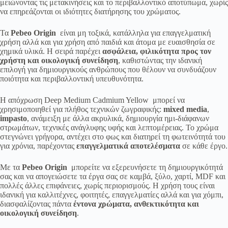
μειώνοντας τις μετακινήσεις και το περιβαλλοντικό αποτύπωμα, χωρίς
να επηρεάζονται οι ιδιότητες διατήρησης του χρώματος.
Τα
Pebeo Origin
είναι μη τοξικά, κατάλληλα για επαγγελματική
χρήση αλλά και για χρήση από παιδιά και άτομα με ευαισθησία σε
χημικά υλικά. Η σειρά παρέχει
ασφάλεια, φιλικότητα προς τον
χρήστη και οικολογική συνείδηση
, καθιστώντας την ιδανική
επιλογή για δημιουργικούς ανθρώπους που θέλουν να συνδυάζουν
ποιότητα και περιβαλλοντική υπευθυνότητα.
Η απόχρωση Deep Medium Cadmium Yellow μπορεί να
χρησιμοποιηθεί για πλήθος τεχνικών ζωγραφικής:
mixed media
,
impasto
, ανάμειξη με άλλα ακρυλικά, δημιουργία ημι-διάφανων
στρωμάτων, τεχνικές ανάγλυφης υφής και λεπτομέρειας. Το χρώμα
στεγνώνει γρήγορα, αντέχει στο φως και διατηρεί τη φωτεινότητά του
για χρόνια, παρέχοντας
επαγγελματικά αποτελέσματα
σε κάθε έργο.
Με τα
Pebeo Origin
μπορείτε να εξερευνήσετε τη δημιουργικότητά
σας και να απογειώσετε τα έργα σας σε καμβά, ξύλο, χαρτί, MDF και
πολλές άλλες επιφάνειες, χωρίς περιορισμούς. Η χρήση τους είναι
ιδανική για καλλιτέχνες, φοιτητές, επαγγελματίες αλλά και για χόμπι,
διασφαλίζοντας πάντα
έντονα χρώματα, ανθεκτικότητα και
οικολογική συνείδηση
.