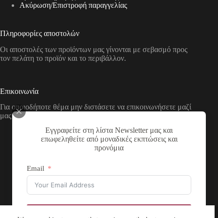
Aκύρωση/Επιστροφή παραγγελίας
Πληροφορίες αποστολών
Οι αποστολές των προϊόντων μας γίνονται με σεβασμό προς
τον πελάτη το προϊόν και το περιβάλλον.
Επικοινωνία
Για οποιοδήποτε θέμα μην διστάσετε να επικοινωνήσετε μαζί
μας με τους παρακάτω τρόπους
Εγγραφείτε στη λίστα Newsletter μας και
Διεύθυνση:
επωφεληθείτε από μοναδικές εκπτώσεις και
Νικολάου Χάσου 19, ΤΚ 53100, Φλώρινα,
προνόμια
Ελλάδα
Τηλέφωνο:
Email
+30 2385 503290
Email:
theartstore.gr.social@gmail.com
Copyright © 2026 The Art Store - a project by atsompanis
Εγγραφή