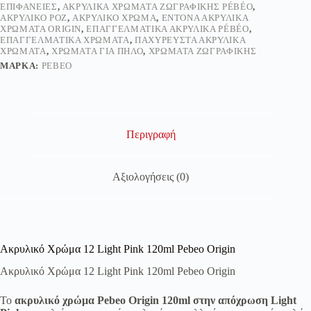
ΕΠΙΦΆΝΕΙΕΣ
,
ΑΚΡΥΛΙΚΆ ΧΡΏΜΑΤΑ ΖΩΓΡΑΦΙΚΉΣ PÉBÉO
,
ΑΚΡΥΛΙΚΌ ΡΟΖ
,
ΑΚΡΥΛΙΚΌ ΧΡΏΜΑ
,
ΈΝΤΟΝΑ ΑΚΡΥΛΙΚΆ
ΧΡΏΜΑΤΑ ORIGIN
,
ΕΠΑΓΓΕΛΜΑΤΙΚΆ ΑΚΡΥΛΙΚΆ PÉBÉO
,
ΕΠΑΓΓΕΛΜΑΤΙΚΆ ΧΡΏΜΑΤΑ
,
ΠΑΧΎΡΕΥΣΤΑ ΑΚΡΥΛΙΚΆ
ΧΡΏΜΑΤΑ
,
ΧΡΏΜΑΤΑ ΓΙΑ ΠΗΛΌ
,
ΧΡΏΜΑΤΑ ΖΩΓΡΑΦΙΚΉΣ
ΜΆΡΚΑ:
PEBEO
Περιγραφή
Αξιολογήσεις (0)
Ακρυλικό Χρώμα 12 Light Pink 120ml Pebeo Origin
Ακρυλικό Χρώμα 12 Light Pink 120ml Pebeo Origin
Το
ακρυλικό χρώμα Pebeo Origin 120ml στην απόχρωση Light