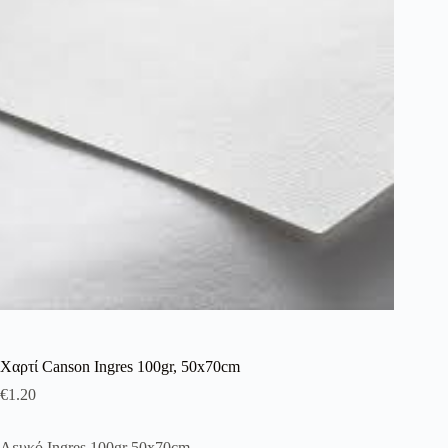
λειτουργία του site. Διαβάστε περισσότερα στο
πολιτική απορρήτου
.
Register
Username or Email Address
Get New Password
← Back to login
Χαρτί Canson Ingres 100gr, 50x70cm
€
1.20
Λευκό Ingres 100gr 50x70cm