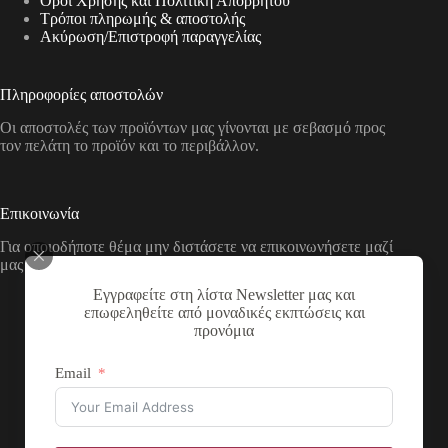
Όροι Χρήσης και Πολιτική Απορρήτου
Τρόποι πληρωμής & αποστολής
Aκύρωση/Επιστροφή παραγγελίας
Πληροφορίες αποστολών
Οι αποστολές των προϊόντων μας γίνονται με σεβασμό προς
τον πελάτη το προϊόν και το περιβάλλον.
Επικοινωνία
Για οποιοδήποτε θέμα μην διστάσετε να επικοινωνήσετε μαζί
μας με τους παρακάτω τρόπους
Εγγραφείτε στη λίστα Newsletter μας και
Διεύθυνση:
επωφεληθείτε από μοναδικές εκπτώσεις και
Νικολάου Χάσου 19, ΤΚ 53100, Φλώρινα,
προνόμια
Ελλάδα
Τηλέφωνο:
Email
+30 2385 503290
Email:
theartstore.gr.social@gmail.com