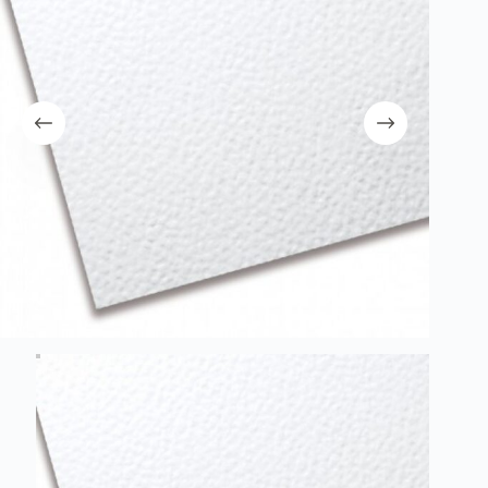
λειτουργία του site. Διαβάστε περισσότερα στο
πολιτική απορρήτου
.
Register
Username or Email Address
Get New Password
← Back to login