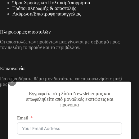
Όροι Χρήσης και Πολιτική Απορρήτου
Τρόποι πληρωμής & αποστολής
Aκύρωση/Επιστροφή παραγγελίας
Πληροφορίες αποστολών
Οι αποστολές των προϊόντων μας γίνονται με σεβασμό προς
τον πελάτη το προϊόν και το περιβάλλον.
Επικοινωνία
Για οποιοδήποτε θέμα μην διστάσετε να επικοινωνήσετε μαζί
μας με τους παρακάτω τρόπους
Εγγραφείτε στη λίστα Newsletter μας και
Διεύθυνση:
επωφεληθείτε από μοναδικές εκπτώσεις και
Νικολάου Χάσου 19, ΤΚ 53100, Φλώρινα,
προνόμια
Ελλάδα
Τηλέφωνο:
Email
+30 2385 503290
Email:
theartstore.gr.social@gmail.com