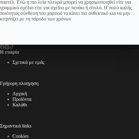
παστέλ. Ενώ η πιο λεία πλευρά μπορεί να χρησιμοποιηθεί είτε για
γραμμικό σχέδιο είτε για σχέδιο με πενάκι ή στυλό. Η πολύ καλής
ποιότητας σύνθεση του χαρτιού το κάνει πιο ανθεκτικό και να μην
κιτρινίζει με τη πάροδο των χρόνων
Η εταιρία
Σχετικά με εμάς
Γρήγορη πλοηγηση
Αρχική
Προϊόντα
Καλάθι
Σημαντικά links
Cookies