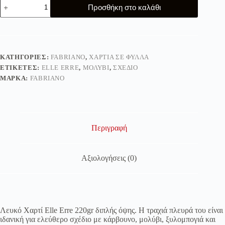
Fabriano
Προσθήκη στο καλάθι
Elle
Erre
Paper,
220gr,
50x70cm
ποσότητα
ΚΑΤΗΓΟΡΊΕΣ:
FABRIANO
,
ΧΑΡΤΙΆ ΣΕ ΦΎΛΛΑ
ΕΤΙΚΈΤΕΣ:
ELLE ERRE
,
ΜΟΛΎΒΙ
,
ΣΧΈΔΙΟ
ΜΆΡΚΑ:
FABRIANO
Περιγραφή
Αξιολογήσεις (0)
Λευκό Χαρτί Elle Erre 220gr διπλής όψης. Η τραχιά πλευρά του είναι
ιδανική για ελεύθερο σχέδιο με κάρβουνο, μολύβι, ξυλομπογιά και