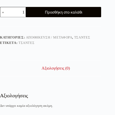
€25.00.
είναι:
€23.00.
Τσάντα
Προσθήκη στο καλάθι
θέμα
Graffity
Red
Star
ποσότητα
ΚΑΤΗΓΟΡΊΕΣ:
ΑΠΟΘΉΚΕΥΣΗ / ΜΕΤΑΦΟΡΆ
,
ΤΣΆΝΤΕΣ
ΕΤΙΚΈΤΑ:
ΤΣΑΝΤΕΣ
Αξιολογήσεις (0)
Αξιολογήσεις
Δεν υπάρχει καμία αξιολόγηση ακόμη.