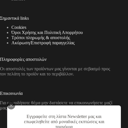
Σημαντικά links
Cookies
Όροι Χρήσης και Πολιτική Απορρήτου
Τρόποι πληρωμής & αποστολής
Aκύρωση/Επιστροφή παραγγελίας
Πληροφορίες αποστολών
Οι αποστολές των προϊόντων μας γίνονται με σεβασμό προς
τον πελάτη το προϊόν και το περιβάλλον.
Επικοινωνία
Για οποιοδήποτε θέμα μην διστάσετε να επικοινωνήσετε μαζί
μας με τους παρακάτω τρόπους
Εγγραφείτε στη λίστα Newsletter μας και
Διεύθυνση:
επωφεληθείτε από μοναδικές εκπτώσεις και
Νικολάου Χάσου 19, ΤΚ 53100, Φλώρινα,
προνόμια