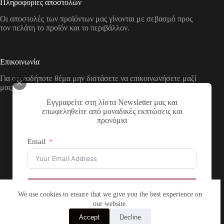
Πληροφορίες αποστολών
Οι αποστολές των προϊόντων μας γίνονται με σεβασμό προς
τον πελάτη το προϊόν και το περιβάλλον.
Επικοινωνία
Για οποιοδήποτε θέμα μην διστάσετε να επικοινωνήσετε μαζί
μας με τους παρακάτω τρόπους
Εγγραφείτε στη λίστα Newsletter μας και
Διεύθυνση:
επωφεληθείτε από μοναδικές εκπτώσεις και
Νικολάου Χάσου 19, ΤΚ 53100, Φλώρινα,
προνόμια
Ελλάδα
Τηλέφωνο:
Email
+30 2385 503290
Email:
theartstore.gr.social@gmail.com
Copyright © 2026 The Art Store - a project by atsompanis
Εγγραφή
We use cookies to ensure that we give you the best experience on
our website.
Accept
Decline
Αρ. ΓΕΜΗ: 137831855000