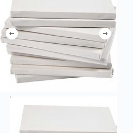
λειτουργία του site. Διαβάστε περισσότερα στο
πολιτική απορρήτου
.
Register
Username or Email Address
Get New Password
← Back to login