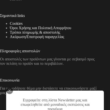
Σημαντικά links
Cookies
Όροι Χρήσης και Πολιτική Απορρήτου
Τρόποι πληρωμής & αποστολής
Aκύρωση/Επιστροφή παραγγελίας
Πληροφορίες αποστολών
Οι αποστολές των προϊόντων μας γίνονται με σεβασμό προς
τον πελάτη το προϊόν και το περιβάλλον.
Επικοινωνία
Για οποιοδήποτε θέμα μην διστάσετε να επικοινωνήσετε μαζί
μας με τους παρακάτω τρόπους
Εγγραφείτε στη λίστα Newsletter μας και
Διεύθυνση:
επωφεληθείτε από μοναδικές εκπτώσεις και
Νικολάου Χάσου 19, ΤΚ 53100, Φλώρινα,
προνόμια