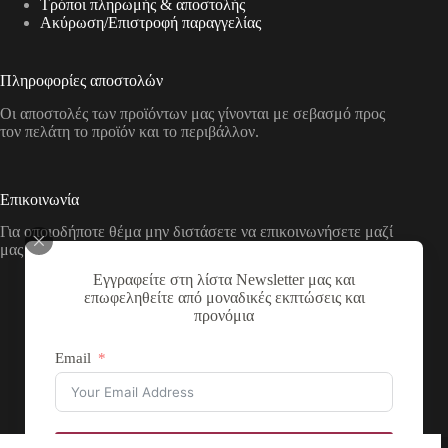
Τρόποι πληρωμής & αποστολής
Aκύρωση/Επιστροφή παραγγελίας
Πληροφορίες αποστολών
Οι αποστολές των προϊόντων μας γίνονται με σεβασμό προς
τον πελάτη το προϊόν και το περιβάλλον.
Επικοινωνία
Για οποιοδήποτε θέμα μην διστάσετε να επικοινωνήσετε μαζί
μας με τους παρακάτω τρόπους
Εγγραφείτε στη λίστα Newsletter μας και
Διεύθυνση:
επωφεληθείτε από μοναδικές εκπτώσεις και
Νικολάου Χάσου 19, ΤΚ 53100, Φλώρινα,
προνόμια
Ελλάδα
Τηλέφωνο:
Email
+30 2385 503290
Email:
theartstore.gr.social@gmail.com
Copyright © 2026 The Art Store - a project by atsompanis