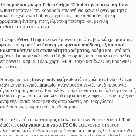
Το
ακρυλικό χρώμα Pebeo Origin 120ml στην απόχρωση Raw
Umber
αποτελεί την κορυφαία επιλογή για καλλιτέχνες, φοιτητές
καλών τεχνών και hobby ζωγράφους που επιθυμούν υψηλή
χρωματική ένταση, επαγγελματική ποιότητα και μεγάλη
ανθεκτικότητα στο χρόνο.
Η σειρά
Pebeo Origin
αντλεί έμπνευση από τα βασικά χρώματα της
φύσης και προσφέρει
έντονη χρωματική απόδοση
,
εξαιρετική
καλυπτικότητα
και
σταθερότητα χρώματος
, ακόμα και μετά από
χρόνια. Τα ακρυλικά Pebeo Origin εφαρμόζονται εύκολα σε πολλές
επιφάνειες: καμβά, ξύλο, χαρτί, MDF, τοίχο και άλλες δημιουργικές
επιφάνειες.
Η παχύρρευστη
heavy body υφή
καθιστά τα χρώματα Pebeo Origin
ιδανικά για τεχνικές
impasto
, ανάγλυφες πινελιές και δημιουργία
όγκου στη ζωγραφική. Επιπλέον, μπορείτε να τα αραιώσετε με νερό ή
ειδικά ακρυλικά μέσα για
λεπτά στρώματα
, διάφανες εφαρμογές και
αναμειγνύοντας διαφορετικές αποχρώσεις, δημιουργώντας
ατελείωτους χρωματικούς συνδυασμούς.
Η οικολογική και καινοτόμος συσκευασία των Pebeo Origin 120ml
διαθέτει
σωληνάριο από χαρτί FSC®
, μειώνοντας τη χρήση
πλαστικού κατά 59% και περιορίζοντας τις εκπομπές CO₂ κατά 35%
σε σύγκριση με τα παραδοσιακά πλαστικά σωληνάρια. Παράλληλα, η