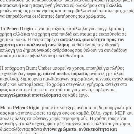
κατασκευή και η παραγωγή γίνονται εξ ολοκλήρου στη
Γαλλία
,
μειώνοντας τις μετακινήσεις και το περιβαλλοντικό αποτύπωμα, χωρίς
να επηρεάζονται οι ιδιότητες διατήρησης του χρώματος.
Τα
Pebeo Origin
είναι μη τοξικά, κατάλληλα για επαγγελματική
χρήση αλλά και για χρήση από παιδιά και άτομα με ευαισθησία σε
χημικά υλικά. Η σειρά παρέχει
ασφάλεια, φιλικότητα προς τον
χρήστη και οικολογική συνείδηση
, καθιστώντας την ιδανική
επιλογή για δημιουργικούς ανθρώπους που θέλουν να συνδυάζουν
ποιότητα και περιβαλλοντική υπευθυνότητα.
Η απόχρωση Burnt Umber μπορεί να χρησιμοποιηθεί για πλήθος
τεχνικών ζωγραφικής:
mixed media
,
impasto
, ανάμειξη με άλλα
ακρυλικά, δημιουργία ημι-διάφανων στρωμάτων, τεχνικές ανάγλυφης
υφής και λεπτομέρειας. Το χρώμα στεγνώνει γρήγορα, αντέχει στο
φως και διατηρεί τη φωτεινότητά του για χρόνια, παρέχοντας
επαγγελματικά αποτελέσματα
σε κάθε έργο.
Με τα
Pebeo Origin
μπορείτε να εξερευνήσετε τη δημιουργικότητά
σας και να απογειώσετε τα έργα σας σε καμβά, ξύλο, χαρτί, MDF και
πολλές άλλες επιφάνειες, χωρίς περιορισμούς. Η χρήση τους είναι
ιδανική για καλλιτέχνες, φοιτητές, επαγγελματίες αλλά και για χόμπι,
διασφαλίζοντας πάντα
έντονα χρώματα, ανθεκτικότητα και