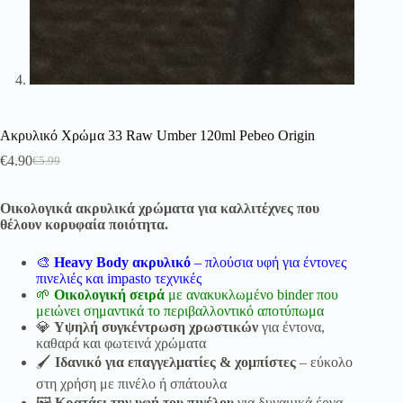
Ακρυλικό Χρώμα 33 Raw Umber 120ml Pebeo Origin
€
4.90
€
5.99
Original
Η
price
τρέχουσα
was:
τιμή
Οικολογικά ακρυλικά χρώματα για καλλιτέχνες που
€5.99.
είναι:
θέλουν κορυφαία ποιότητα.
€4.90.
🎨
Heavy Body ακρυλικό
– πλούσια υφή για έντονες
πινελιές και impasto τεχνικές
🌱
Οικολογική σειρά
με ανακυκλωμένο binder που
μειώνει σημαντικά το περιβαλλοντικό αποτύπωμα
💎
Υψηλή συγκέντρωση χρωστικών
για έντονα,
καθαρά και φωτεινά χρώματα
🖌
Ιδανικό για επαγγελματίες & χομπίστες
– εύκολο
στη χρήση με πινέλο ή σπάτουλα
🖼
Κρατάει την υφή του πινέλου
για δυναμικά έργα