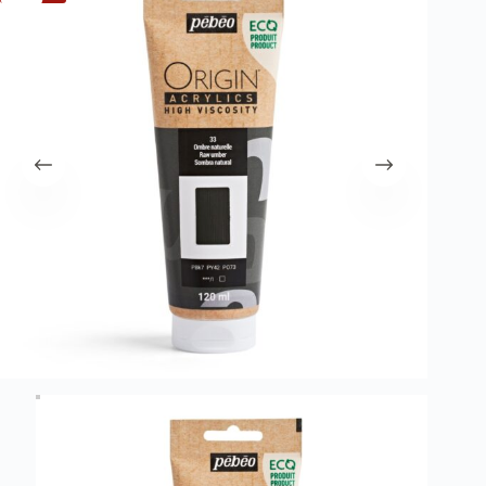
λειτουργία του site. Διαβάστε περισσότερα στο
πολιτική απορρήτου
.
Register
Username or Email Address
Get New Password
← Back to login