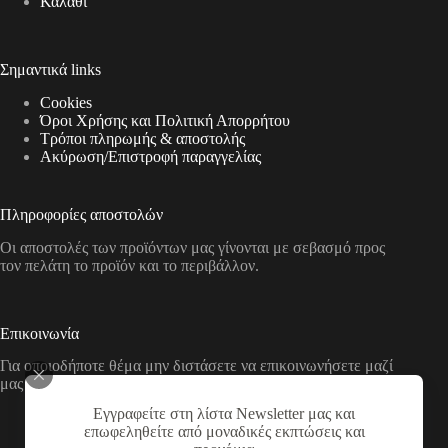
Καλάθι
Σημαντικά links
Cookies
Όροι Χρήσης και Πολιτική Απορρήτου
Τρόποι πληρωμής & αποστολής
Aκύρωση/Επιστροφή παραγγελίας
Πληροφορίες αποστολών
Οι αποστολές των προϊόντων μας γίνονται με σεβασμό προς
τον πελάτη το προϊόν και το περιβάλλον.
Επικοινωνία
Για οποιοδήποτε θέμα μην διστάσετε να επικοινωνήσετε μαζί
μας με τους παρακάτω τρόπους
Εγγραφείτε στη λίστα Newsletter μας και
Διεύθυνση:
επωφεληθείτε από μοναδικές εκπτώσεις και
Νικολάου Χάσου 19, ΤΚ 53100, Φλώρινα,