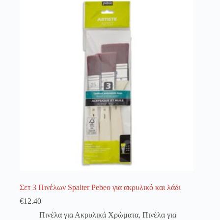
λειτουργία του site. Διαβάστε περισσότερα στο
πολιτική απορρήτου
.
Register
Username or Email Address
Get New Password
← Back to login
Σετ 3 Πινέλων Spalter Pebeo για ακρυλικό και λάδι
€
12.40
Πινέλα για Ακρυλικά Χρώματα
,
Πινέλα για