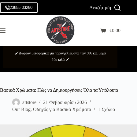
Μετάβαση
Αναζήτηση
στο
23855 03290
Login
περιεχόμενο
Sign Up
Αρχική
No
Κατηγορίες
€
0.00
Username or Email Address
results
Καλάθι
Αγορών
Brands
Κωδικός πρόσβασης
Προσφορές
🖌️ Δωρεάν μεταφορικά για παραγγελίες άνω των 50€ και μέχρι
Σχετικά
Forgot Password?
Remember Me
δύο κιλά 🖌️
με
εμάς
Log In
Επικοινωνία
Βασικά Χρώματα: Πώς να Δημιουργήσεις Όλα τα Υπόλοιπα
Username
artstore
21 Φεβρουαρίου 2026
Email
Our Blog
,
Οδηγός για Βασικά Χρώματα
1 Σχόλιο
Κωδικός πρόσβασης
Τα προσωπικά σας δεδομένα χρησιμοποιούνται για την ορθή