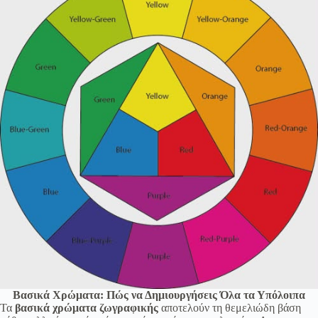
λειτουργία του site. Διαβάστε περισσότερα στο
πολιτική απορρήτου
.
Register
Username or Email Address
Get New Password
← Back to login
Βασικά Χρώματα: Πώς να Δημιουργήσεις Όλα τα Υπόλοιπα
Τα
βασικά χρώματα ζωγραφικής
αποτελούν τη θεμελιώδη βάση