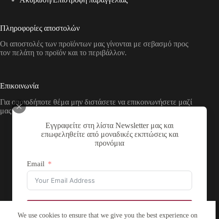
Πληροφορίες αποστολών
Οι αποστολές των προϊόντων μας γίνονται με σεβασμό προς
τον πελάτη το προϊόν και το περιβάλλον.
Επικοινωνία
Για οποιοδήποτε θέμα μην διστάσετε να επικοινωνήσετε μαζί
μας με τους παρακάτω τρόπους
Εγγραφείτε στη λίστα Newsletter μας και
Διεύθυνση:
επωφεληθείτε από μοναδικές εκπτώσεις και
Νικολάου Χάσου 19, ΤΚ 53100, Φλώρινα,
προνόμια
Ελλάδα
Τηλέφωνο:
Email
+30 2385 503290
Email:
theartstore.gr.social@gmail.com
Copyright © 2026 The Art Store - a project by atsompanis
Εγγραφή
We use cookies to ensure that we give you the best experience on