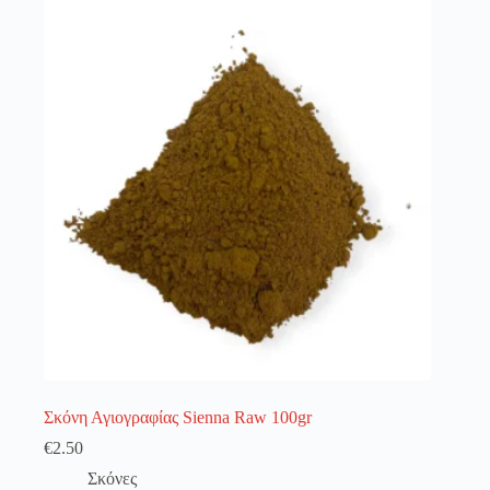
λειτουργία του site. Διαβάστε περισσότερα στο
πολιτική απορρήτου
.
Register
Username or Email Address
Get New Password
← Back to login
Σκόνη Αγιογραφίας Sienna Raw 100gr
€
2.50
Σκόνες