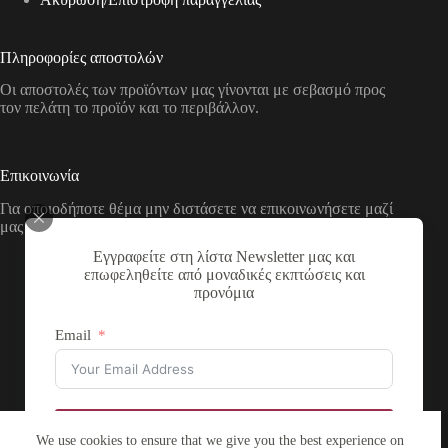
Πληροφορίες αποστολών
Οι αποστολές των προϊόντων μας γίνονται με σεβασμό προς
τον πελάτη το προϊόν και το περιβάλλον.
Επικοινωνία
Για οποιοδήποτε θέμα μην διστάσετε να επικοινωνήσετε μαζί
μας με τους παρακάτω τρόπους
Εγγραφείτε στη λίστα Newsletter μας και
Διεύθυνση:
επωφεληθείτε από μοναδικές εκπτώσεις και
Νικολάου Χάσου 19, ΤΚ 53100, Φλώρινα,
προνόμια
Ελλάδα
Τηλέφωνο:
Email
+30 2385 503290
Email:
theartstore.gr.social@gmail.com
Copyright © 2026 The Art Store - a project by atsompanis
Εγγραφή
We use cookies to ensure that we give you the best experience on