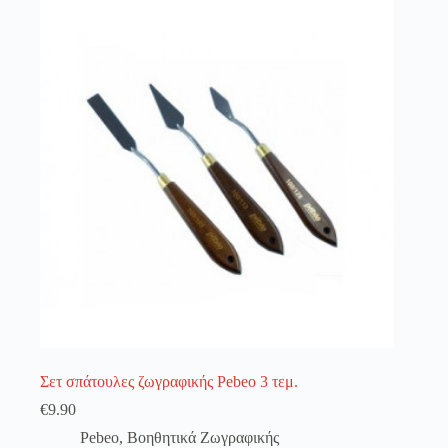
λειτουργία του site. Διαβάστε περισσότερα στο
πολιτική απορρήτου
.
Register
Username or Email Address
Get New Password
← Back to login
Σετ σπάτουλες ζωγραφικής Pebeo 3 τεμ.
€
9.90
Pebeo
,
Βοηθητικά Ζωγραφικής