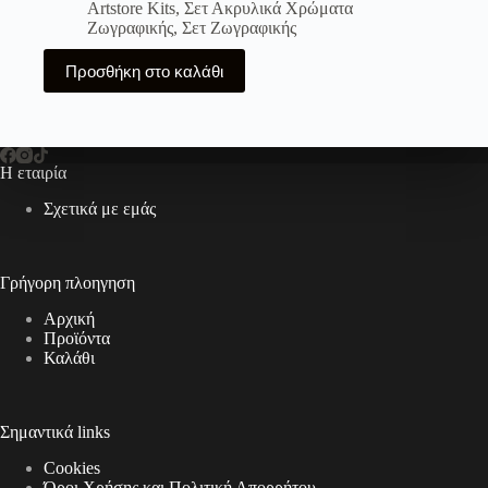
price
τρέχουσα
Artstore Kits
,
Σετ Ακρυλικά Χρώματα
was:
τιμή
Ζωγραφικής
,
Σετ Ζωγραφικής
€60.00.
είναι:
€49.90.
Προσθήκη στο καλάθι
Η εταιρία
Σχετικά με εμάς
Γρήγορη πλοηγηση
Αρχική
Προϊόντα
Καλάθι
Σημαντικά links
Cookies
Όροι Χρήσης και Πολιτική Απορρήτου