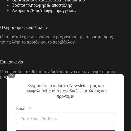
Τρόποι πληρωμής & αποστολής
Aκύρωση/Επιστροφή παραγγελίας
Πληροφορίες αποστολών
Οι αποστολές των προϊόντων μας γίνονται με σεβασμό προς
τον πελάτη το προϊόν και το περιβάλλον.
Επικοινωνία
Για οποιοδήποτε θέμα μην διστάσετε να επικοινωνήσετε μαζί
μας με τους παρακάτω τρόπους
Εγγραφείτε στη λίστα Newsletter μας και
Διεύθυνση:
επωφεληθείτε από μοναδικές εκπτώσεις και
Νικολάου Χάσου 19, ΤΚ 53100, Φλώρινα,
προνόμια
Ελλάδα
Τηλέφωνο:
Email
+30 2385 503290
Email:
theartstore.gr.social@gmail.com