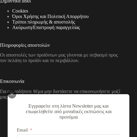
Σημαντικά links
Cookies
Όροι Χρήσης και Πολιτική Απορρήτου
Τρόποι πληρωμής & αποστολής
Aκύρωση/Επιστροφή παραγγελίας
Πληροφορίες αποστολών
Οι αποστολές των προϊόντων μας γίνονται με σεβασμό προς
τον πελάτη το προϊόν και το περιβάλλον.
Επικοινωνία
Για οποιοδήποτε θέμα μην διστάσετε να επικοινωνήσετε μαζί
μας με τους παρακάτω τρόπους
Εγγραφείτε στη λίστα Newsletter μας και
Διεύθυνση:
επωφεληθείτε από μοναδικές εκπτώσεις και
Νικολάου Χάσου 19, ΤΚ 53100, Φλώρινα,
προνόμια
Ελλάδα
Τηλέφωνο:
Email
+30 2385 503290