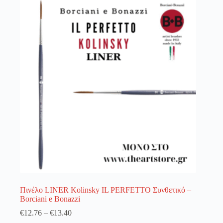
λειτουργία του site. Διαβάστε περισσότερα στο
πολιτική απορρήτου
.
Register
Username or Email Address
Get New Password
← Back to login
Πινέλο LINER Kolinsky IL PERFETTO Συνθετικό –
Borciani e Bonazzi
€
12.76
–
€
13.40