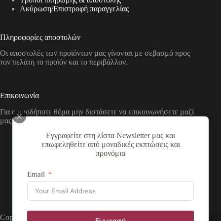
Aκύρωση/Επιστροφή παραγγελίας
Πληροφορίες αποστολών
Οι αποστολές των προϊόντων μας γίνονται με σεβασμό προς
τον πελάτη το προϊόν και το περιβάλλον.
Επικοινωνία
Για οποιοδήποτε θέμα μην διστάσετε να επικοινωνήσετε μαζί
μας με τους παρακάτω τρόπους
Εγγραφείτε στη λίστα Newsletter μας και
Διεύθυνση:
επωφεληθείτε από μοναδικές εκπτώσεις και
Νικολάου Χάσου 19, ΤΚ 53100, Φλώρινα,
προνόμια
Ελλάδα
Τηλέφωνο:
Email
+30 2385 503290
Email:
theartstore.gr.social@gmail.com
Copyright © 2026 The Art Store - a project by atsompanis
Εγγραφή