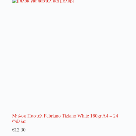
λειτουργία του site. Διαβάστε περισσότερα στο
πολιτική απορρήτου
.
Register
Username or Email Address
Get New Password
← Back to login
Μπλοκ Παστέλ Fabriano Tiziano White 160gr A4 – 24
Φύλλα
€
12.30