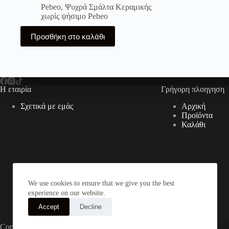
Pebeo
,
Ψυχρά Σμάλτα Κεραμικής
χωρίς ψήσιμο Pebeo
Προσθήκη στο καλάθι
Η εταιρία
Γρήγορη πλοηγηση
Σχετικά με εμάς
Αρχική
Προϊόντα
Καλάθι
We use cookies to ensure that we give you the best
experience on our website.
Accept
Decline
Copyright © 2026 The Art Store - a project by atsompanis