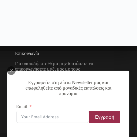
Επικοινωνία
Για οποιοδήποτε θέμα μην διστάσετε να
επικοινωνήσετε μαζί μας με τους
παρακάτω τρόπους
Εγγραφείτε στη λίστα Newsletter μας και
Διεύθυνση:
επωφεληθείτε από μοναδικές εκπτώσεις και
Νικολάου Χάσου 19, ΤΚ
προνόμια
53100, Φλώρινα, Ελλάδα
Τηλέφωνο:
Email
+30 2385 503290
Εγγραφή
Email:
theartstore.gr.social@gmail
.com
Αρ. ΓΕΜΗ: 137831855000