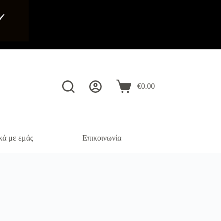
️
€
0.00
Καλάθι
Αγορών
κά με εμάς
Επικοινωνία