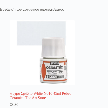
Εμφάνιση του μοναδικού αποτελέσματος
Register
Username or Email Address
Get New Password
← Back to login
Ψυχρό Σμάλτο White No10 45ml Pebeo
Ceramic | The Art Store
€
3.30