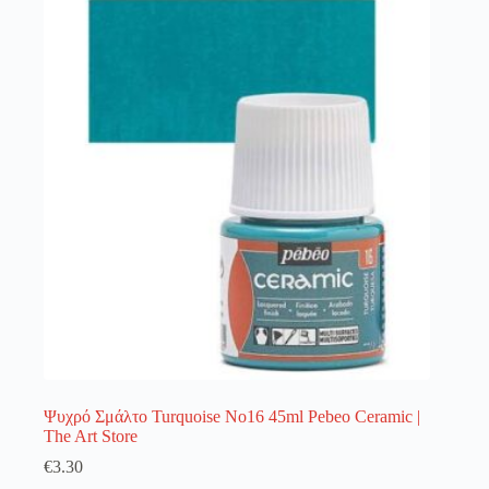
λειτουργία του site. Διαβάστε περισσότερα στο
πολιτική απορρήτου
.
Register
Username or Email Address
Get New Password
← Back to login
Ψυχρό Σμάλτο Turquoise No16 45ml Pebeo Ceramic |
The Art Store
€
3.30