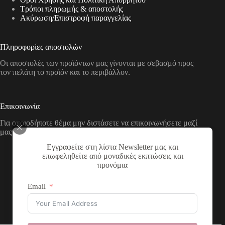
Τρόποι πληρωμής & αποστολής
Aκύρωση/Επιστροφή παραγγελίας
Πληροφορίες αποστολών
Οι αποστολές των προϊόντων μας γίνονται με σεβασμό προς
τον πελάτη το προϊόν και το περιβάλλον.
Επικοινωνία
Για οποιοδήποτε θέμα μην διστάσετε να επικοινωνήσετε μαζί
μας με τους παρακάτω τρόπους
Εγγραφείτε στη λίστα Newsletter μας και
Διεύθυνση:
επωφεληθείτε από μοναδικές εκπτώσεις και
Νικολάου Χάσου 19, ΤΚ 53100, Φλώρινα,
προνόμια
Ελλάδα
Τηλέφωνο:
Email
+30 2385 503290
Email:
theartstore.gr.social@gmail.com