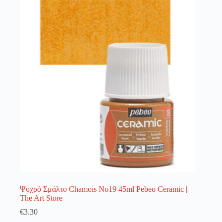
λειτουργία του site. Διαβάστε περισσότερα στο
πολιτική απορρήτου
.
Register
Username or Email Address
Get New Password
← Back to login
Ψυχρό Σμάλτο Chamois No19 45ml Pebeo Ceramic |
The Art Store
€
3.30