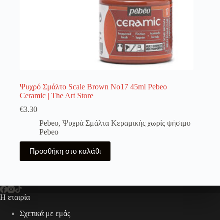
Ψυχρό Σμάλτο Scale Brown No17 45ml Pebeo
Ceramic | The Art Store
€
3.30
Pebeo
,
Ψυχρά Σμάλτα Κεραμικής χωρίς ψήσιμο
Pebeo
Προσθήκη στο καλάθι
Η εταιρία
Σχετικά με εμάς