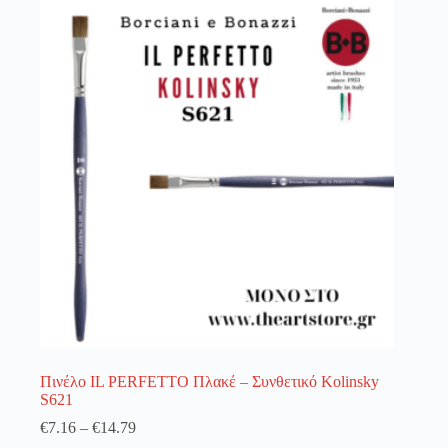
λειτουργία του site. Διαβάστε περισσότερα στο
πολιτική απορρήτου
.
Register
Username or Email Address
Get New Password
← Back to login
Πινέλο IL PERFETTO Πλακέ – Συνθετικό Kolinsky
S621
€
7.16
–
€
14.79