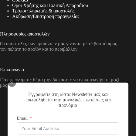
Όροι Χρήσης και Πολιτική Απορρήτου
Τρόποι πληρωμής & αποστολής
Aκύρωση/Επιστροφή παραγγελίας
Πληροφορίες αποστολών
Οι αποστολές των προϊόντων μας γίνονται με σεβασμό προς
τον πελάτη το προϊόν και το περιβάλλον.
Επικοινωνία
Για οποιοδήποτε θέμα μην διστάσετε να επικοινωνήσετε μαζί
μας με τους παρακάτω τρόπους
Εγγραφείτε στη λίστα Newsletter μας και
Διεύθυνση:
επωφεληθείτε από μοναδικές εκπτώσεις και
Νικολάου Χάσου 19, ΤΚ 53100, Φλώρινα,
προνόμια
Ελλάδα
Τηλέφωνο:
Email
+30 2385 503290
Email: