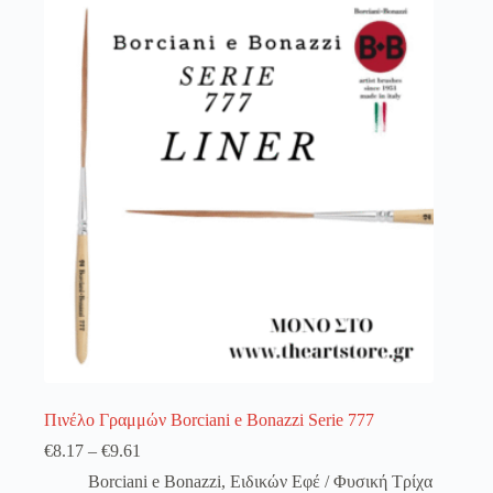
λειτουργία του site. Διαβάστε περισσότερα στο
πολιτική απορρήτου
.
Register
Username or Email Address
Get New Password
← Back to login
Πινέλο Γραμμών Borciani e Bonazzi Serie 777
€
8.17
–
€
9.61
Borciani e Bonazzi
,
Ειδικών Εφέ / Φυσική Τρίχα