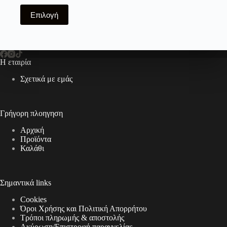
Αυτό
Επιλογή
το
προϊόν
έχει
πολλαπλές
παραλλαγές.
Η εταιρία
Οι
επιλογές
Σχετικά με εμάς
μπορούν
να
επιλεγούν
στη
Γρήγορη πλοηγηση
σελίδα
του
Αρχική
προϊόντος
Προϊόντα
Καλάθι
Σημαντικά links
Cookies
Όροι Χρήσης και Πολιτική Απορρήτου
Τρόποι πληρωμής & αποστολής
Aκύρωση/Επιστροφή παραγγελίας