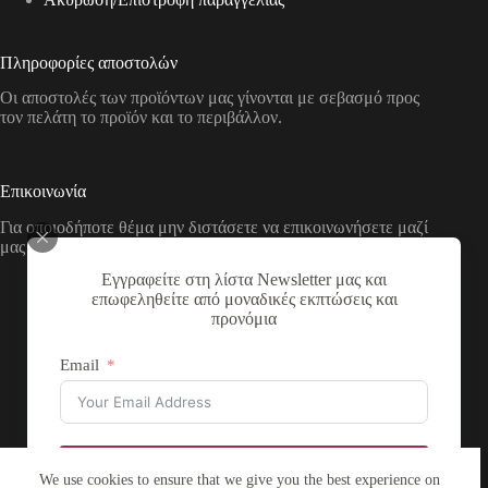
Πληροφορίες αποστολών
Οι αποστολές των προϊόντων μας γίνονται με σεβασμό προς
τον πελάτη το προϊόν και το περιβάλλον.
Επικοινωνία
Για οποιοδήποτε θέμα μην διστάσετε να επικοινωνήσετε μαζί
μας με τους παρακάτω τρόπους
Εγγραφείτε στη λίστα Newsletter μας και
Διεύθυνση:
επωφεληθείτε από μοναδικές εκπτώσεις και
Νικολάου Χάσου 19, ΤΚ 53100, Φλώρινα,
προνόμια
Ελλάδα
Τηλέφωνο:
Email
+30 2385 503290
Email:
theartstore.gr.social@gmail.com
Copyright © 2026 The Art Store - a project by atsompanis
Εγγραφή
We use cookies to ensure that we give you the best experience on