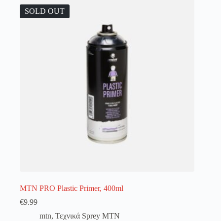
λειτουργία του site. Διαβάστε περισσότερα στο
πολιτική απορρήτου
.
SOLD OUT
Register
Username or Email Address
Get New Password
← Back to login
MTN PRO Plastic Primer, 400ml
€
9.99
mtn
,
Τεχνικά Sprey MTN