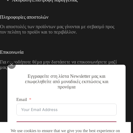
Πληροφορίες αποστολών
Οι αποστολές των προϊόντων μας γίνονται με σεβασμό προς
τον πελάτη το προϊόν και το περιβάλλον.
Επικοινωνία
Για οποιοδήποτε θέμα μην διστάσετε να επικοινωνήσετε μαζί
μας με τους παρακάτω τρόπους
Εγγραφείτε στη λίστα Newsletter μας και
Διεύθυνση:
επωφεληθείτε από μοναδικές εκπτώσεις και
Νικολάου Χάσου 19, ΤΚ 53100, Φλώρινα,
προνόμια
Ελλάδα
Τηλέφωνο:
Email
+30 2385 503290
Email:
theartstore.gr.social@gmail.com
Copyright © 2026 The Art Store - a project by atsompanis
Εγγραφή
We use cookies to ensure that we give you the best experience on