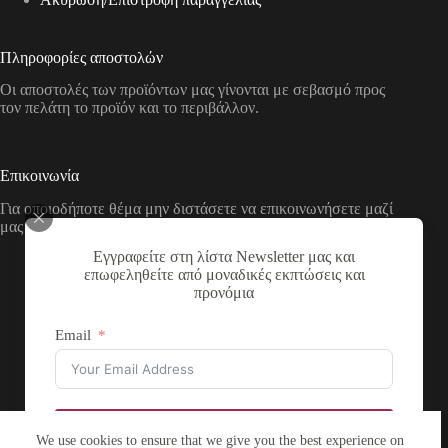
Πληροφορίες αποστολών
Οι αποστολές των προϊόντων μας γίνονται με σεβασμό προς
τον πελάτη το προϊόν και το περιβάλλον.
Επικοινωνία
Για οποιοδήποτε θέμα μην διστάσετε να επικοινωνήσετε μαζί
μας με τους παρακάτω τρόπους
Εγγραφείτε στη λίστα Newsletter μας και
Διεύθυνση:
επωφεληθείτε από μοναδικές εκπτώσεις και
Νικολάου Χάσου 19, ΤΚ 53100, Φλώρινα,
προνόμια
Ελλάδα
Τηλέφωνο:
Email
+30 2385 503290
Email:
theartstore.gr.social@gmail.com
Copyright © 2026 The Art Store - a project by atsompanis
Εγγραφή
We use cookies to ensure that we give you the best experience on