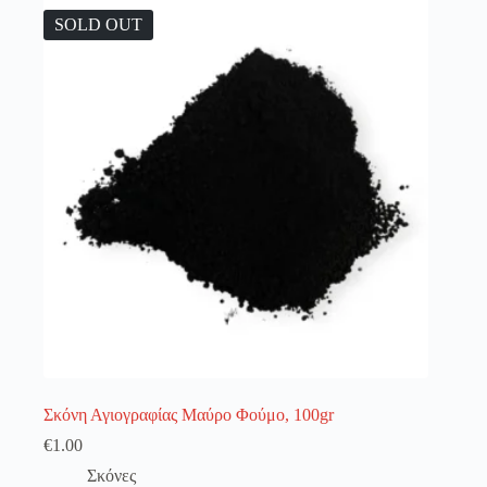
λειτουργία του site. Διαβάστε περισσότερα στο
πολιτική απορρήτου
.
SOLD OUT
Register
Username or Email Address
Get New Password
← Back to login
Σκόνη Αγιογραφίας Μαύρο Φούμο, 100gr
€
1.00
Σκόνες