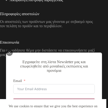
Πληροφορίες αποστολών
Οι αποστολές των προϊόντων μας γίνονται με σεβασμό προς
τον πελάτη το προϊόν και το περιβάλλον.
Επικοινωνία
Για οποιοδήποτε θέμα μην διστάσετε να επικοινωνήσετε μαζί
μας με τους παρακάτω τρόπους
Εγγραφείτε στη λίστα Newsletter μας και
Διεύθυνση:
επωφεληθείτε από μοναδικές εκπτώσεις και
Νικολάου Χάσου 19, ΤΚ 53100, Φλώρινα,
προνόμια
Ελλάδα
Τηλέφωνο:
Email
+30 2385 503290
Email:
theartstore.gr.social@gmail.com
Copyright © 2026 The Art Store - a project by atsompanis
Εγγραφή
We use cookies to ensure that we give you the best experience on