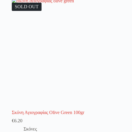
λειτουργία του site. Διαβάστε περισσότερα στο
πολιτική απορρήτου
.
SOLD OUT
Register
Username or Email Address
Get New Password
← Back to login
Σκόνη Αγιογραφίας Olive Green 100gr
€
6.20
Σκόνες