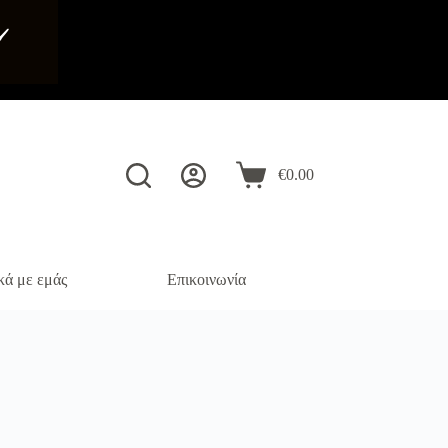
️
€
0.00
Καλάθι
Αγορών
κά με εμάς
Επικοινωνία