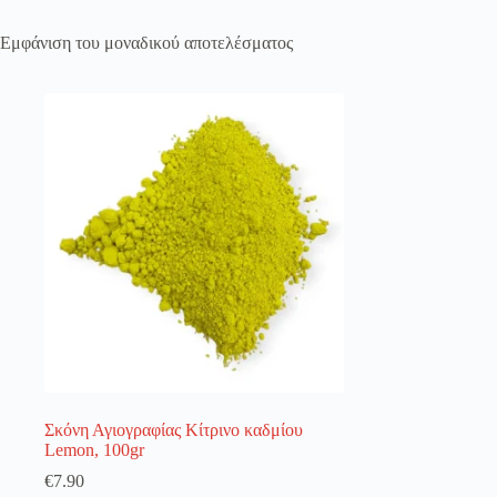
Εμφάνιση του μοναδικού αποτελέσματος
Register
Username or Email Address
Get New Password
← Back to login
Σκόνη Αγιογραφίας Κίτρινο καδμίου
Lemon, 100gr
€
7.90