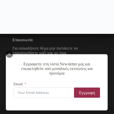
Επικοινωνία
Για οποιοδήποτε θέμα μην διστάσετε να
επικοινωνήσετε μαζί μας με τους
παρακάτω τρόπους
Εγγραφείτε στη λίστα Newsletter μας και
Διεύθυνση:
επωφεληθείτε από μοναδικές εκπτώσεις και
Νικολάου Χάσου 19, ΤΚ
προνόμια
53100, Φλώρινα, Ελλάδα
Τηλέφωνο:
Email
+30 2385 503290
Εγγραφή
Email:
theartstore.gr.social@gmail
.com
Αρ. ΓΕΜΗ: 137831855000