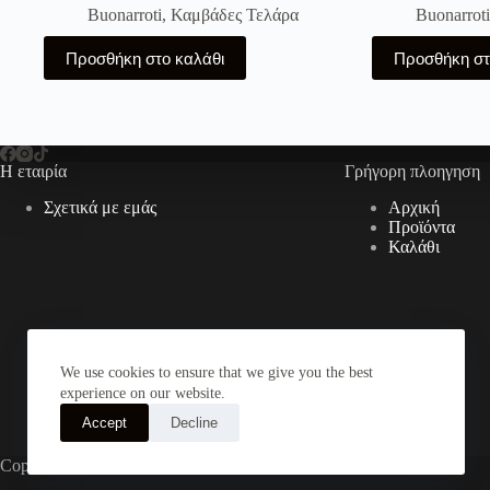
Buonarroti
,
Καμβάδες Τελάρα
Buonarroti
Προσθήκη στο καλάθι
Προσθήκη στ
Η εταιρία
Γρήγορη πλοηγηση
Σχετικά με εμάς
Αρχική
Προϊόντα
Καλάθι
We use cookies to ensure that we give you the best
experience on our website.
Accept
Decline
Copyright © 2026 The Art Store - a project by atsompanis