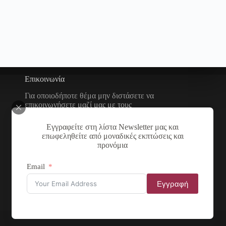
Επικοινωνία
Για οποιοδήποτε θέμα μην διστάσετε να
επικοινωνήσετε μαζί μας με τους
παρακάτω τρόπους
Εγγραφείτε στη λίστα Newsletter μας και
Διεύθυνση:
επωφεληθείτε από μοναδικές εκπτώσεις και
Νικολάου Χάσου 19, ΤΚ
προνόμια
53100, Φλώρινα, Ελλάδα
Τηλέφωνο:
Email
+30 2385 503290
Εγγραφή
Email:
theartstore.gr.social@gmail
.com
Αρ. ΓΕΜΗ: 137831855000