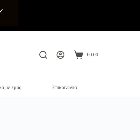
️
€
0.00
Καλάθι
Αγορών
κά με εμάς
Επικοινωνία