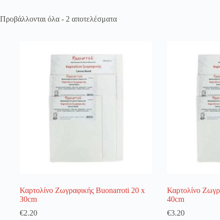
Προβάλλονται όλα - 2 αποτελέσματα
Register
Username or Email Address
Get New Password
← Back to login
Καρτολίνο Ζωγραφικής Buonarroti 20 x
Καρτολίνο Ζωγρα
30cm
40cm
€
2.20
€
3.20