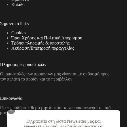
Καλάθι
Σημαντικά links
Cookies
Όροι Χρήσης και Πολιτική Απορρήτου
Τρόποι πληρωμής & αποστολής
Aκύρωση/Επιστροφή παραγγελίας
Πληροφορίες αποστολών
Οι αποστολές των προϊόντων μας γίνονται με σεβασμό προς
τον πελάτη το προϊόν και το περιβάλλον.
Επικοινωνία
Για οποιοδήποτε θέμα μην διστάσετε να επικοινωνήσετε μαζί
μας με τους παρακάτω τρόπους
Εγγραφείτε στη λίστα Newsletter μας και
Διεύθυνση:
επωφεληθείτε από μοναδικές εκπτώσεις και