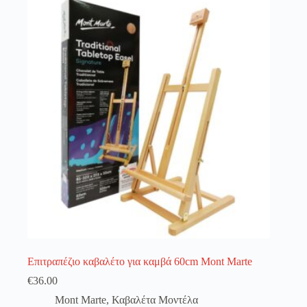
λειτουργία του site. Διαβάστε περισσότερα στο
πολιτική απορρήτου
.
Register
Username or Email Address
Get New Password
← Back to login
Επιτραπέζιο καβαλέτο για καμβά 60cm Mont Marte
€
36.00
Mont Marte
,
Καβαλέτα Μοντέλα