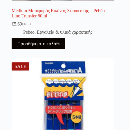
Medium Μεταφοράς Εικόνας Χαρακτικής – Pébéo
Lino Transfer 80ml
€
5.69
€
6.13
Original
Η
price
τρέχουσα
Pebeo
,
Εργαλεία & υλικά χαρακτικής
was:
τιμή
€6.13.
είναι:
Προσθήκη στο καλάθι
€5.69.
SALE