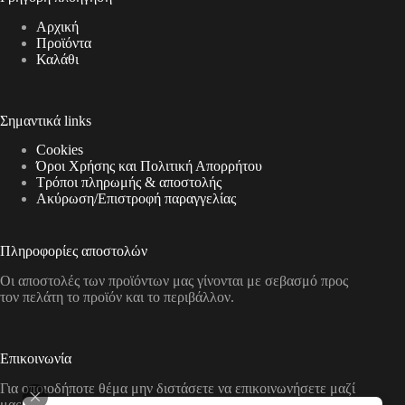
σελίδα
του
Αρχική
προϊόντος
Προϊόντα
Καλάθι
Σημαντικά links
Cookies
Όροι Χρήσης και Πολιτική Απορρήτου
Τρόποι πληρωμής & αποστολής
Aκύρωση/Επιστροφή παραγγελίας
Πληροφορίες αποστολών
Οι αποστολές των προϊόντων μας γίνονται με σεβασμό προς
τον πελάτη το προϊόν και το περιβάλλον.
Επικοινωνία
Για οποιοδήποτε θέμα μην διστάσετε να επικοινωνήσετε μαζί
μας με τους παρακάτω τρόπους